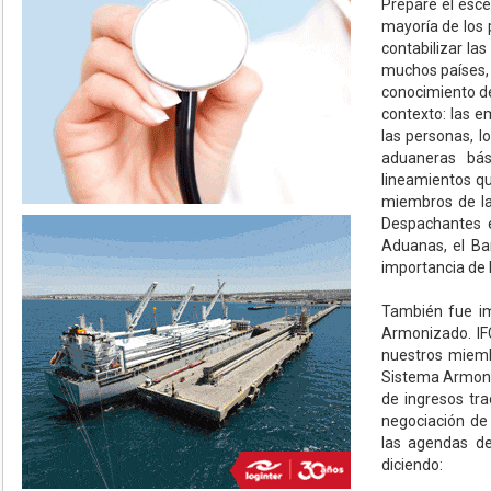
Preparé el esce
mayoría de los 
contabilizar la
muchos países, 
conocimiento d
contexto: las e
las personas, l
aduaneras bási
lineamientos qu
miembros de la
Despachantes e
Aduanas, el Ban
importancia de l
También fue im
Armonizado. IF
nuestros miemb
Sistema Armoniz
de ingresos tra
negociación de 
las agendas de
diciendo: