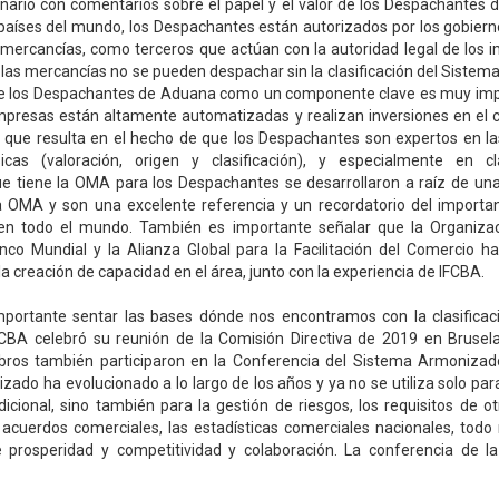
nario con comentarios sobre el papel y el valor de los Despachantes 
países del mundo, los Despachantes están autorizados por los gobierno
s mercancías, como terceros que actúan con la autoridad legal de los 
las mercancías no se pueden despachar sin la clasificación del Sistem
e los Despachantes de Aduana como un componente clave es muy imp
mpresas están altamente automatizadas y realizan inversiones en el
o que resulta en el hecho de que los Despachantes son expertos en 
cas (valoración, origen y clasificación), y especialmente en cla
e tiene la OMA para los Despachantes se desarrollaron a raíz de un
 OMA y son una excelente referencia y un recordatorio del importan
n todo el mundo. También es importante señalar que la Organiza
co Mundial y la Alianza Global para la Facilitación del Comercio h
a creación de capacidad en el área, junto con la experiencia de IFCBA.
portante sentar las bases dónde nos encontramos con la clasificac
CBA celebró su reunión de la Comisión Directiva de 2019 en Bruse
ros también participaron en la Conferencia del Sistema Armonizad
ado ha evolucionado a lo largo de los años y ya no se utiliza solo par
dicional, sino también para la gestión de riesgos, los requisitos de ot
acuerdos comerciales, las estadísticas comerciales nacionales, todo
 prosperidad y competitividad y colaboración. La conferencia de 