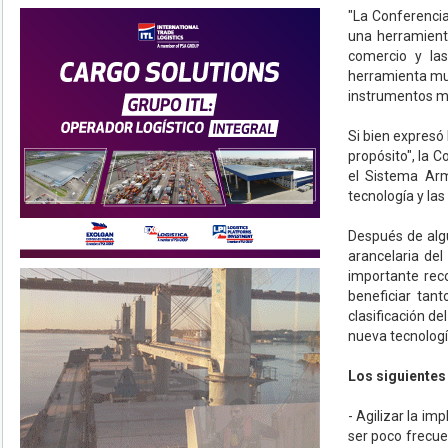
"La Conferenci
una herramient
comercio y la
herramienta mul
instrumentos m
Si bien expresó
propósito", la 
el Sistema Arm
tecnología y las
Después de algu
arancelaria del
importante reco
beneficiar tan
clasificación d
nueva tecnologí
Los siguientes
- Agilizar la im
ser poco frecue