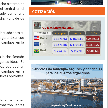
icho sistema es
l central en el
COTIZACIÓN
izado como una
ial y uno de los
adecuado para su
a garantizar que
s cambios en la
la clasificación
lgunas ideas. Es
icas que podrían
n cambios en la
uevas opiniones,
 la tarifa pueden
o más frecuentes