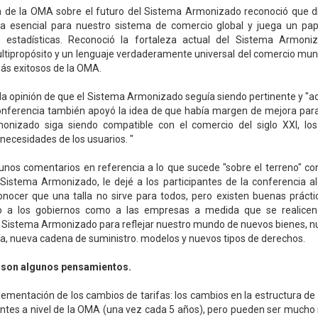
a de la OMA sobre el futuro del Sistema Armonizado reconoció que d
a esencial para nuestro sistema de comercio global y juega un pape
s estadísticas. Reconoció la fortaleza actual del Sistema Armon
tipropósito y un lenguaje verdaderamente universal del comercio mund
ás exitosos de la OMA.
 la opinión de que el Sistema Armonizado seguía siendo pertinente y "
Conferencia también apoyó la idea de que había margen de mejora par
onizado siga siendo compatible con el comercio del siglo XXI, lo
 necesidades de los usuarios. "
nos comentarios en referencia a lo que sucede "sobre el terreno" con 
 Sistema Armonizado, le dejé a los participantes de la conferencia a
nocer que una talla no sirve para todos, pero existen buenas práct
to a los gobiernos como a las empresas a medida que se realice
el Sistema Armonizado para reflejar nuestro mundo de nuevos bienes, n
a, nueva cadena de suministro. modelos y nuevos tipos de derechos.
 son algunos pensamientos.
plementación de los cambios de tarifas: los cambios en la estructura de
ntes a nivel de la OMA (una vez cada 5 años), pero pueden ser much