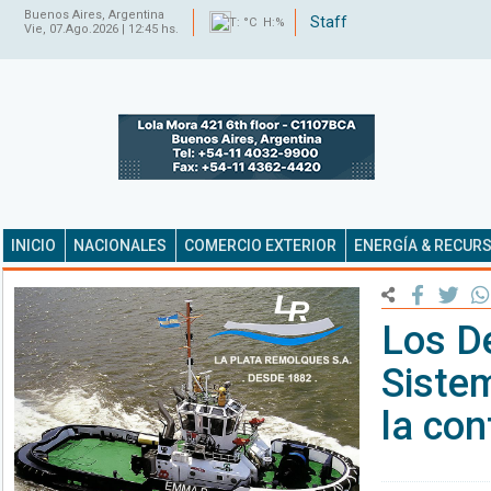
Buenos Aires, Argentina
Staff
T: °C H:%
Vie, 07.Ago.2026 | 12:45 hs.
INICIO
NACIONALES
COMERCIO EXTERIOR
ENERGÍA & RECUR
Los D
Siste
la co