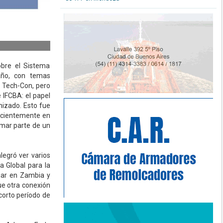
obre el Sistema
año, con temas
 Tech-Con, pero
 IFCBA: el papel
izado. Esto fue
recientemente en
rmar parte de un
egró ver varios
a Global para la
ajar en Zambia y
ue otra conexión
corto período de