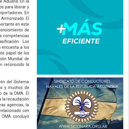
de Aduana. En la
s para liberar y
importadores. En
a Armonizado. El
ortante en este
 conocimiento de
las competencias
sificación. Los
a encuesta a los
te papel de los
ción Mundial de
an reconocido la
ión del Sistema
las y muchos de
o de la OMA. El
a la recaudación
ras agencias, la
 relacionado con
la OMA concluyó