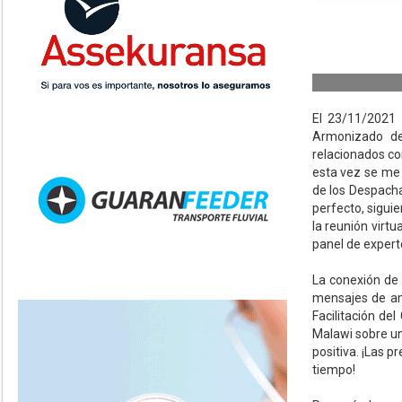
El 23/11/2021 
Armonizado de
relacionados c
esta vez se me 
de los Despach
perfecto, sigui
la reunión virt
panel de expert
La conexión de
mensajes de ami
Facilitación de
Malawi sobre un
positiva. ¡Las 
tiempo!