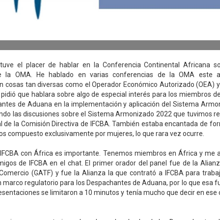
tuve el placer de hablar en la Conferencia Continental Africana s
 la OMA. He hablado en varias conferencias de la OMA este 
on cosas tan diversas como el Operador Económico Autorizado (OEA) y
pidió que hablara sobre algo de especial interés para los miembros de
antes de Aduana en la implementación y aplicación del Sistema Armon
endo las discusiones sobre el Sistema Armonizado 2022 que tuvimos 
ual de la Comisión Directiva de IFCBA. También estaba encantada de fo
os compuesto exclusivamente por mujeres, lo que rara vez ocurre.
 IFCBA con África es importante. Tenemos miembros en África y me al
gos de IFCBA en el chat. El primer orador del panel fue de la Alianz
l Comercio (GATF) y fue la Alianza la que contrató a IFCBA para trab
 marco regulatorio para los Despachantes de Aduana, por lo que esa f
presentaciones se limitaron a 10 minutos y tenía mucho que decir en ese 