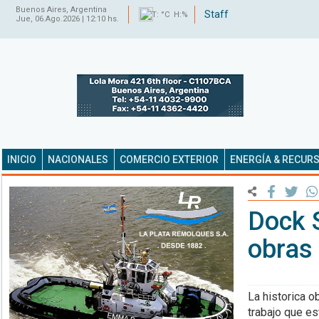
Buenos Aires, Argentina
Staff
T: °C H:%
Jue, 06.Ago.2026 | 12:10 hs.
INICIO
NACIONALES
COMERCIO EXTERIOR
ENERGÍA & RECUR
Dock 
obras
La historica o
trabajo que es