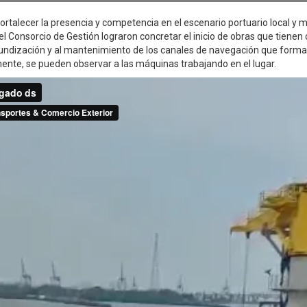
ortalecer la presencia y competencia en el escenario portuario local y m
l Consorcio de Gestión lograron concretar el inicio de obras que tienen
ofundización y al mantenimiento de los canales de navegación que forma
ente, se pueden observar a las máquinas trabajando en el lugar.