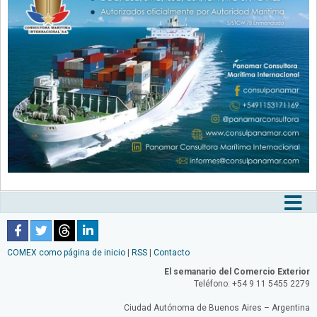
Tog
nav
COMEX como página de inicio
|
RSS
|
Contacto
El semanario del Comercio Exterior
Teléfono: +54 9 11 5455 2279
Ciudad Autónoma de Buenos Aires – Argentina