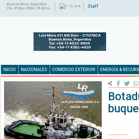
Buenos Aires, Argentina
Staff
T: °C H:%
Vie, 07.Ago.2026 | 18:34 hs.
INICIO
NACIONALES
COMERCIO EXTERIOR
ENERGÍA & RECUR
Botad
buque