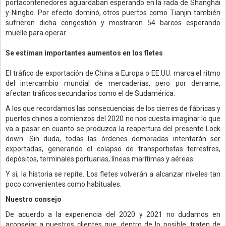
portacontenedores aguardaban esperando en la rada de Shanghái
y Ningbo. Por efecto dominó, otros puertos como Tianjin también
sufrieron dicha congestión y mostraron 54 barcos esperando
muelle para operar.
Se estiman importantes aumentos en los fletes
El tráfico de exportación de China a Europa o EE.UU. marca el ritmo
del intercambio mundial de mercaderías, pero por derrame,
afectan tráficos secundarios como el de Sudamérica.
A los que recordamos las consecuencias de los cierres de fábricas y
puertos chinos a comienzos del 2020 no nos cuesta imaginar lo que
va a pasar en cuanto se produzca la reapertura del presente Lock
down. Sin duda, todas las órdenes demoradas intentarán ser
exportadas, generando el colapso de transportistas terrestres,
depósitos, terminales portuarias, líneas marítimas y aéreas.
Y si, la historia se repite. Los fletes volverán a alcanzar niveles tan
poco convenientes como habituales.
Nuestro consejo
De acuerdo a la experiencia del 2020 y 2021 no dudamos en
aconsejar a nuestros clientes que, dentro de lo posible, traten de