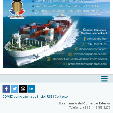
Tog
nav
COMEX como página de inicio
|
RSS
|
Contacto
El semanario del Comercio Exterior
Teléfono: +54 9 11 5455 2279