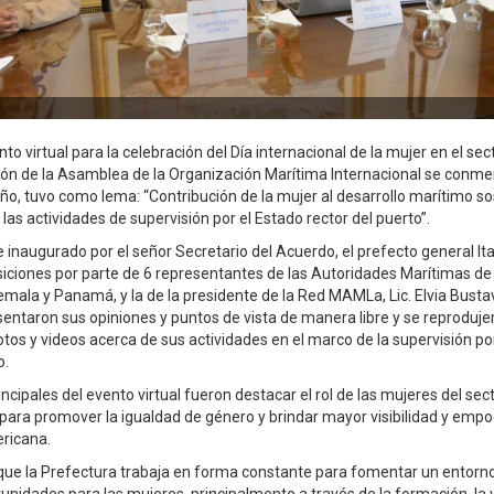
to virtual para la celebración del Día internacional de la mujer en el sec
ión de la Asamblea de la Organización Marítima Internacional se conme
o, tuvo como lema: “Contribución de la mujer al desarrollo marítimo sos
 las actividades de supervisión por el Estado rector del puerto”.
 inaugurado por el señor Secretario del Acuerdo, el prefecto general It
iciones por parte de 6 representantes de las Autoridades Marítimas de
mala y Panamá, y la de la presidente de la Red MAMLa, Lic. Elvia Bustav
sentaron sus opiniones y puntos de vista de manera libre y se reproduje
tos y videos acerca de sus actividades en el marco de la supervisión po
o.
incipales del evento virtual fueron destacar el rol de las mujeres del sec
 para promover la igualdad de género y brindar mayor visibilidad y emp
ricana.
que la Prefectura trabaja en forma constante para fomentar un entorno