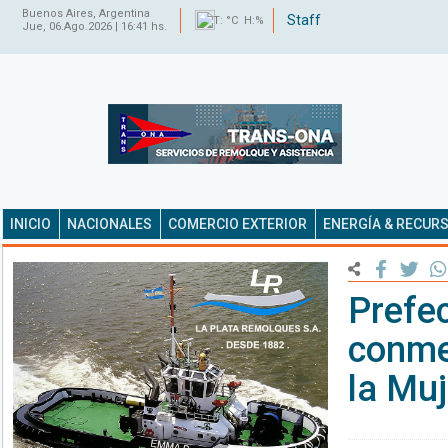
Buenos Aires, Argentina
Staff
T: °C H:%
Jue, 06.Ago.2026 | 16:41 hs.
INICIO
NACIONALES
COMERCIO EXTERIOR
ENERGÍA & RECUR
Prefec
conme
la Muj