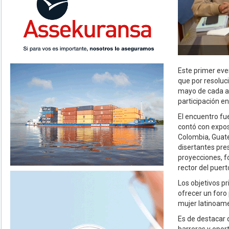
Este primer even
que por resoluc
mayo de cada añ
participación en
El encuentro fue
contó con expos
Colombia, Guate
disertantes pre
proyecciones, fo
rector del puert
Los objetivos pr
ofrecer un foro
mujer latinoame
Es de destacar 