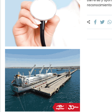
barreras y oport
reconocimiento 