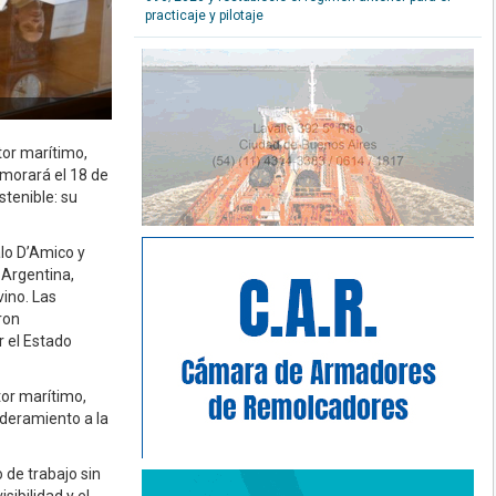
practicaje y pilotaje
tor marítimo,
morará el 18 de
tenible: su
alo D’Amico y
 Argentina,
ino. Las
ron
r el Estado
tor marítimo,
oderamiento a la
 de trabajo sin