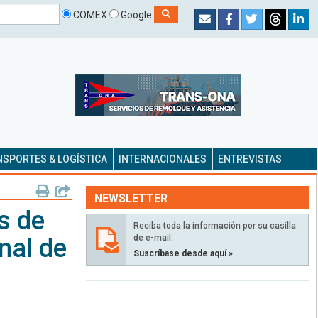
COMEX
Google
SPORTES & LOGÍSTICA
INTERNACIONALES
ENTREVISTAS
NEWSLETTER
s de
Reciba toda la información por su casilla
de e-mail.
nal de
Suscríbase desde aquí »