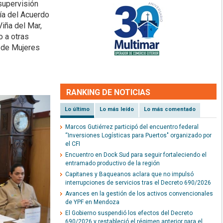
supervisión
ría del Acuerdo
iña del Mar,
o a otras
d de Mujeres
RANKING DE NOTICIAS
Lo último
Lo más leído
Lo más comentado
Marcos Gutiérrez participó del encuentro federal
“Inversiones Logísticas para Puertos" organizado por
el CFI
Encuentro en Dock Sud para seguir fortaleciendo el
entramado productivo de la región
Capitanes y Baqueanos aclara que no impulsó
interrupciones de servicios tras el Decreto 690/2026
Avances en la gestión de los activos convencionales
de YPF en Mendoza
El Gobierno suspendió los efectos del Decreto
690/2026 y restableció el régimen anterior para el