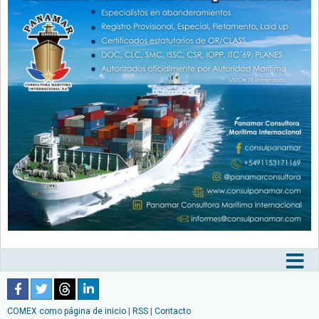
Tog
nav
COMEX como página de inicio
|
RSS
|
Contacto