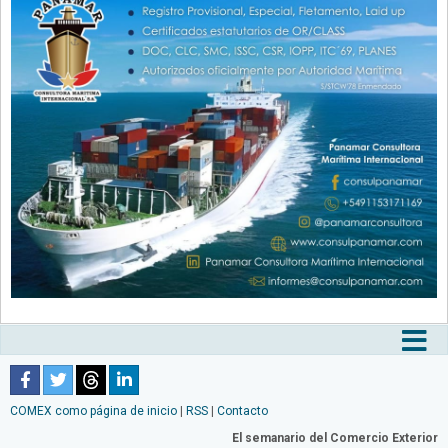
Tog
nav
COMEX como página de inicio
|
RSS
|
Contacto
El semanario del Comercio Exterior