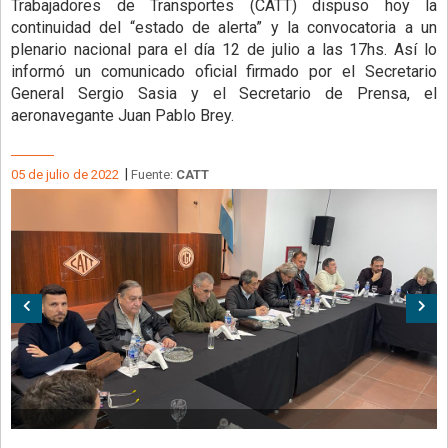
Trabajadores de Transportes (CATT) dispuso hoy la
continuidad del “estado de alerta” y la convocatoria a un
plenario nacional para el día 12 de julio a las 17hs. Así lo
informó un comunicado oficial firmado por el Secretario
General Sergio Sasia y el Secretario de Prensa, el
aeronavegante Juan Pablo Brey.
|
05 de julio de 2022
Fuente:
CATT
Anterior
Sig