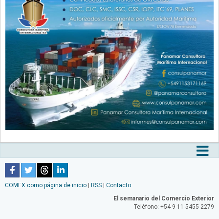
Tog
nav
COMEX como página de inicio
|
RSS
|
Contacto
El semanario del Comercio Exterior
Teléfono: +54 9 11 5455 2279