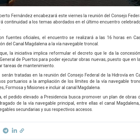
lberto Fernández encabezará este viernes la reunión del Consejo Federal
á continuidad a los temas abordados en el último encuentro celebrad
.
n fuentes oficiales, el encuentro se realizará a las 16 horas en C
sión del Canal Magdalena a la vía navegable troncal.
ue, la iniciativa implica reformular el decreto que le da la concesión 
General de Puertos para poder ejecutar obras nuevas, puesto que en la
zar tareas de mantenimiento.
 serán tratadas en la reunión del Consejo Federal de la Hidrovía en 
os portuarios a la ampliación de los límites de la vía navegable tronc
es, Formosa y Misiones e incluir al canal Magdalena.
, el pedido elevado a Presidencia busca promover un plan de obras d
dragado de la vía navegable principal, entre ellas el canal Magdalen
vegables secundarias y sus respectivos accesos.