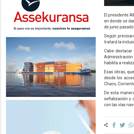
El presidente A
en donde se dar
de junio pasado
Según precisaro
tratará la inclu
Cabe destacar q
Administración 
habilita a reali
Esas obras, que
desde los acces
Chaco, Corrient
De esta manera
señalización y 
con las vías na