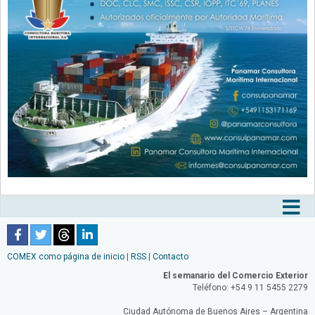
Tog
nav
COMEX como página de inicio
|
RSS
|
Contacto
El semanario del Comercio Exterior
Teléfono: +54 9 11 5455 2279
Ciudad Autónoma de Buenos Aires – Argentina