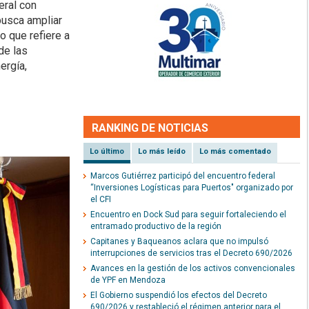
eral con
busca ampliar
o que refiere a
de las
ergía,
RANKING DE NOTICIAS
Lo último
Lo más leído
Lo más comentado
Marcos Gutiérrez participó del encuentro federal
“Inversiones Logísticas para Puertos" organizado por
el CFI
Encuentro en Dock Sud para seguir fortaleciendo el
entramado productivo de la región
Capitanes y Baqueanos aclara que no impulsó
interrupciones de servicios tras el Decreto 690/2026
Avances en la gestión de los activos convencionales
de YPF en Mendoza
El Gobierno suspendió los efectos del Decreto
690/2026 y restableció el régimen anterior para el