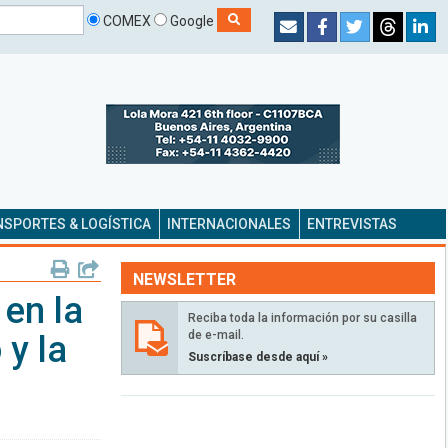
COMEX
Google
SPORTES & LOGÍSTICA
INTERNACIONALES
ENTREVISTAS
NEWSLETTER
en la
Reciba toda la información por su casilla
de e-mail.
 y la
Suscríbase desde aquí »