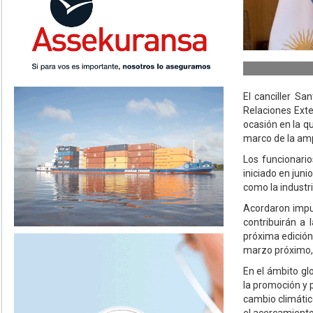
El canciller Sa
Relaciones Exte
ocasión en la q
marco de la amp
Los funcionario
iniciado en juni
como la industri
Acordaron impul
contribuirán a
próxima edición
marzo próximo, 
En el ámbito gl
la promoción y 
cambio climátic