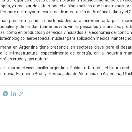
 entre regiones a través de la ampliación y fortalecimiento de los vínc
ropea, y reactivar de este modo el diálogo político que nuestro país p
 témpore del mayor mecanismo de integración de América Latina y el Ca
mán presenta grandes oportunidades para incrementar la participaci
cionales y de calidad (carne bovina, vinos, pescados y mariscos, prod
 así como en productos y servicios vinculados a la economía del conoci
iotecnológico, aeroespacial, nuclear para aplicación médica, nanotecnol
emana en Argentina tiene presencia en sectores clave para el desar
 la infraestructura, especialmente de energía, en la industria man
tróleo crudo y gas natural.
articiparon el vicecanciller argentino, Pablo Tettamanti, el futuro emb
emania, Fernando Brun y el embajador de Alemania en Argentina, Ulric