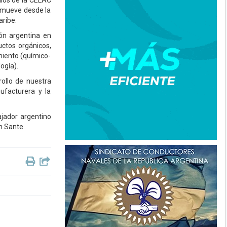
ulos de la CELAC
romueve desde la
ribe.
ón argentina en
uctos orgánicos,
miento (químico-
ogía).
rollo de nuestra
ufacturera y la
ajador argentino
h Sante.