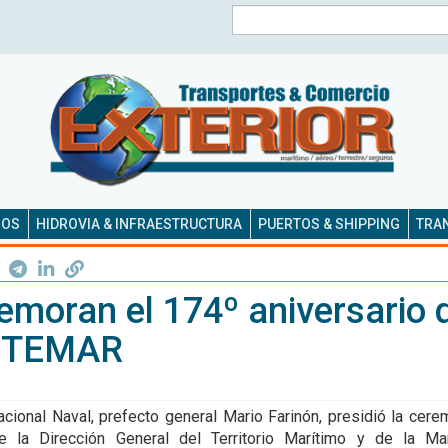
Buscar
SOS
HIDROVIA & INFRAESTRUCTURA
PUERTOS & SHIPPING
TRAN
moran el 174º aniversario d
CTEMAR
acional Naval, prefecto general Mario Farinón, presidió la cere
de la Dirección General del Territorio Marítimo y de la Ma