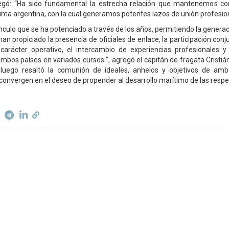
egó: “Ha sido fundamental la estrecha relación que mantenemos con
ima argentina, con la cual generamos potentes lazos de unión profesion
culo que se ha potenciado a través de los años, permitiendo la genera
han propiciado la presencia de oficiales de enlace, la participación conj
carácter operativo, el intercambio de experiencias profesionales y 
bos países en variados cursos “, agregó el capitán de fragata Cristi
n luego resaltó la comunión de ideales, anhelos y objetivos de amba
onvergen en el deseo de propender al desarrollo marítimo de las respe