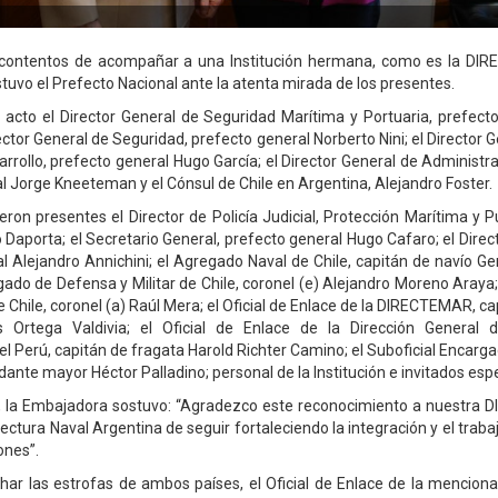
ontentos de acompañar a una Institución hermana, como es la DI
stuvo el Prefecto Nacional ante la atenta mirada de los presentes.
l acto el Director General de Seguridad Marítima y Portuaria, prefect
irector General de Seguridad, prefecto general Norberto Nini; el Director
rollo, prefecto general Hugo García; el Director General de Administrac
l Jorge Kneeteman y el Cónsul de Chile en Argentina, Alejandro Foster.
ron presentes el Director de Policía Judicial, Protección Marítima y P
 Daporta; el Secretario General, prefecto general Hugo Cafaro; el Direct
l Alejandro Annichini; el Agregado Naval de Chile, capitán de navío 
gado de Defensa y Militar de Chile, coronel (e) Alejandro Moreno Araya
 Chile, coronel (a) Raúl Mera; el Oficial de Enlace de la DIRECTEMAR, ca
s Ortega Valdivia; el Oficial de Enlace de la Dirección General 
l Perú, capitán de fragata Harold Richter Camino; el Suboficial Encarga
ante mayor Héctor Palladino; personal de la Institución e invitados espe
o, la Embajadora sostuvo: “Agradezco este reconocimiento a nuestra 
ectura Naval Argentina de seguir fortaleciendo la integración y el trabaj
ones”.
ar las estrofas de ambos países, el Oficial de Enlace de la mencion