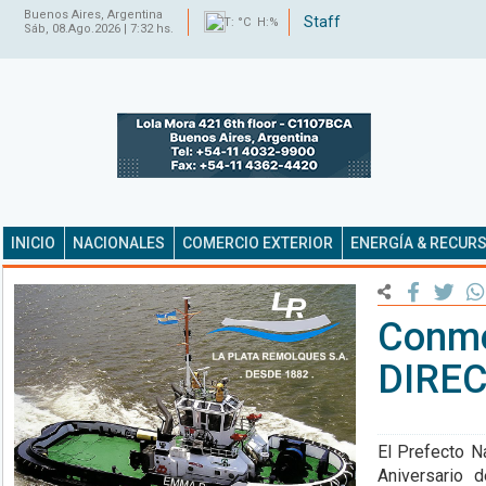
Buenos Aires, Argentina
Staff
T: °C H:%
Sáb, 08.Ago.2026 | 7:32 hs.
INICIO
NACIONALES
COMERCIO EXTERIOR
ENERGÍA & RECUR
Conme
DIRE
El Prefecto N
Aniversario 