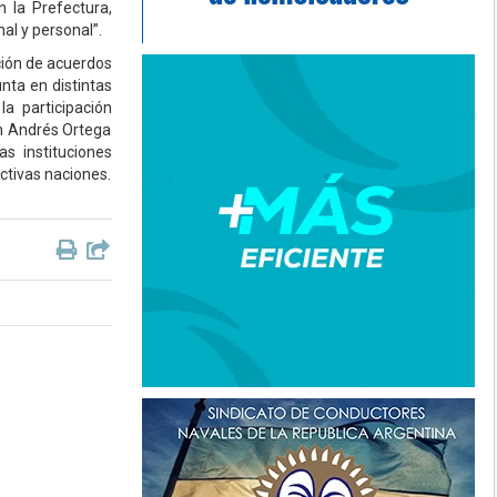
 la Prefectura,
al y personal”.
ción de acuerdos
unta en distintas
la participación
án Andrés Ortega
s instituciones
ctivas naciones.