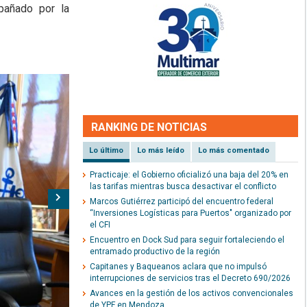
pañado por la
RANKING DE NOTICIAS
Lo último
Lo más leído
Lo más comentado
Practicaje: el Gobierno oficializó una baja del 20% en
las tarifas mientras busca desactivar el conflicto
Siguiente
Marcos Gutiérrez participó del encuentro federal
“Inversiones Logísticas para Puertos" organizado por
el CFI
Encuentro en Dock Sud para seguir fortaleciendo el
entramado productivo de la región
Capitanes y Baqueanos aclara que no impulsó
interrupciones de servicios tras el Decreto 690/2026
Avances en la gestión de los activos convencionales
de YPF en Mendoza