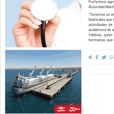
Prefectura agr
Autoridad Marít
“Tenemos un vín
bilaterales que 
actividades de 
académica de am
Valdivia, quie
hermanas, que c