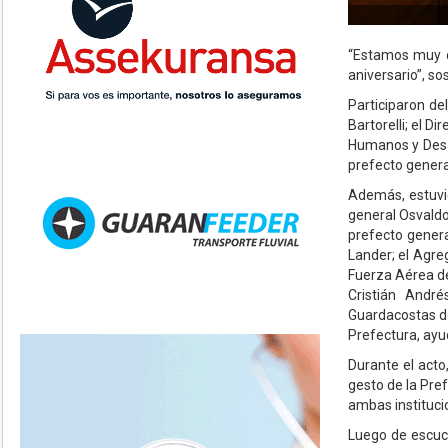
“Estamos muy c
aniversario”, so
Participaron de
Bartorelli; el D
Humanos y Desar
prefecto genera
Además, estuvie
general Osvaldo
prefecto genera
Lander; el Agre
Fuerza Aérea de
Cristián André
Guardacostas de
Prefectura, ayud
Durante el act
gesto de la Pref
ambas instituci
Luego de escuch