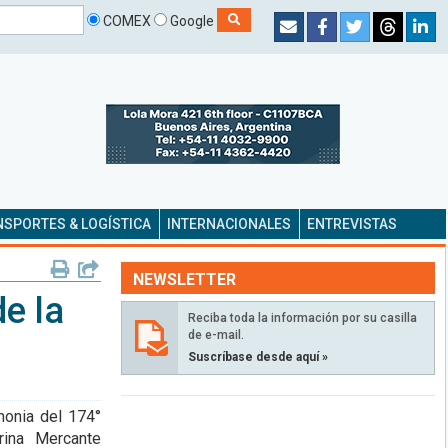
COMEX
Google
SPORTES & LOGÍSTICA
INTERNACIONALES
ENTREVISTAS
NEWSLETTER
e la
Reciba toda la información por su casilla
de e-mail.
Suscríbase desde aquí »
monia del 174°
rina Mercante