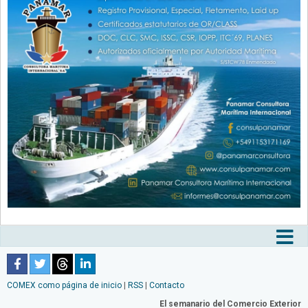
Tog
nav
COMEX como página de inicio
|
RSS
|
Contacto
El semanario del Comercio Exterior