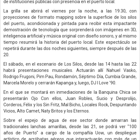
de instituciones públicas con presencia en el puerto local.
La grilla se abrirá el viernes por la noche, a las 19.30, con
proyecciones de formato mapping sobre la superficie de los silos
del puerto, acondicionada y pintada para recibir esta impactante
demostración de tecnología que sorprenderá con imágenes en 3D,
inteligencia artificial y música original con diseño sonoro, y al mismo
tiempo resumirá la historia del puerto local. Este espectáculo se
repetirá durante las dos noches siguientes, siempre después de las
20.
El sábado, en el escenario de Los Silos, desde las 14 hasta las 22
habrá presentaciones musicales. Actuarán allí Nahuel Vasko,
Rodrigo Frugoni, Pim Pau, Rondamón, Séptimo Día, Cumbia Grande,
Marcela Morelo y cerrarán Kapanga y, luego, DJ I Love '90.
En el que se montará en inmediaciones de la Banquina Chica se
presentarán Ojo Con ellos, Juan Robles, Sucio y Desprolijo,
Corderos, Félix y los Sin Fritz, Mal Bicho, Locales Rock, Despuntando
Vicios, Alto Camet, Naty Britos y los Eternos.
Sobre el espejo de agua de ese sector donde amarran las
tradicionales lanchas amarillas, desde las 21, se podrá ver "100
años de Puerto" a cargo de la compañía Uow, un despliegue
artístico de acróbatas aéreos que interactuarán con más de un