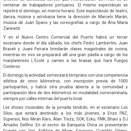
centenar de trabajadores portuarios. El mismo espectáculo se
repetirá el domingo, en mismo horario. Este espectáculo de teatro,
danza, música y acrobacia tiene la dirección de Marcelo Marán,
música de Juan Spano y las coreografías a cargo de Ana María
Zaninetti.
Y en el Nuevo Centro Comercial del Puerto habrá un tercer
escenario donde el día sábado, los chefs Pedro Lambertini, Juan
Braceli y Juani Ferrara brindarán clases magistrales de cocina,
mientras en vivo se preparará allí una gran paella a cargo de los
marplatenses L´Ecole y carnes a las brasas que hará Fuegos
Costeros.
El domingo la actividad comenzará temprano con una competencia
atlética de cinco kilómetros, con inscripción previa de 1000
participantes, y habrá otra prueba abierta a la comunidad y
participación libre de dos kilómetros en modalidad correcaminata,
siempre por calles internas del puerto local.
Los shows musicales de la jornada tendrán, en el escenario Los
Silos, que estará destinado a los más jóvenes, a Enzo FNZ,
Supersol, Nos Miran Raro, Alan Trezz, SOK, Ecko, FMK, Bhavi y DJ
Amador Delfino. En el sector de Banquina Chica se presentarán
Cuento con Vos, Folklore de Mujer, Equisono, Cuarteto Gitano,