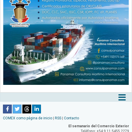
Tog
nav
COMEX como página de inicio
|
RSS
|
Contacto
El semanario del Comercio Exterior
Teléfono: +54 9 11 5455 2279