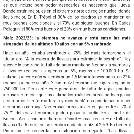
es que incluso para poder desecarlos es necesario que llueva.
Donde están mejor, es en el extremo norte de región núcleo, donde
llovió mejor. En El Trébol el 30% de los cuadros se mantienen en
muy buenas condiciones y el 70% que siguen buenos. En Carlos
Pellegrini el 80% está bueno y el 20% en muy buenas condiciones.
Maíz 2022/23: la siembra no avanza y está entre las más
atrasadas de los últimos 10 años con un 5% sembrado
Hace un año, estaba sembrado el 75% del maíz temprano y el
titular era: “A la espera de lluvias para culminar la siembra”. Hoy
sucede lo contrario: la falta de agua mantiene frenada la siembra y
el avance regional es apenas un 5%, menos de 100.000 ha. Se
estima que este año se sembrarían 1,5 M ha intencionadas, un 22%
menos que hace un año. Y con maíz temprano se espera implantar
750.000 ha. Pero ante este panorama de falta de agua, podrían
incluso ser menos que las estimadas: más hectáreas podrían pasar
a sembrarse en forma tardía y más hectáreas podría pasar a ser
sembradas con soja. Numerosas áreas advierten que entre el 70 al
75 % del maíz temprano podría pasar a tardío. En el norte de
Buenos Aires, con un setiembre récord —o casi récord— de falta de
lluvias (0 a 6 mm), no se sembró nada de maíz al 29/9. En General
Pinto no se recuerda una situación semejante. “Las lluvias