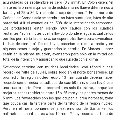
acumuladas de septiembre es cero (0,8 mm)”. En Colón dicen: “el
límite es la primera quincena de octubre, si no llueve diferiremos a
tardío y el 25 a 30 % restante a soja de primera”. En el norte de
Cañada de Gómez solo se sembraron lotes puntuales, lotes de alto
potencial. Allí, el avance es del 50% de lo intencionado temprano.
Los productores están siendo muy cautos con los cuadros
restantes: “aún en lotes que ha llovido o donde el agua actual de los
perfiles permitiría la siembra, se espera otra lluvia para diversificar
fechas de siembra”. De no llover, pasarían el resto a tardío y en
algunos casos a soja y guardarían la semilla. En Marcos Juárez
están en la misma situación, avanzaron pero solo en la mitad del
total de la intención, y aguardan lo que suceda con el clima.
Setiembre termina con muchas localidades -con récord o casi
récord- de falta de lluvias, sobre todo en el norte bonaerense. En
promedio, la región núcleo recibió 13 mm cuando debería haber
recibido como media estadística de casi 50 mm, o sea llovió casi
una cuarta parte. Pero el promedio es solo ilustrativo, porque las
mejores zonas recibieron entre 15 y 25 mm y las peores menos de
5 mm. Los favorecidos son los que ocupan el área noroeste, zona
que ocupa casi la tercera parte del territorio de la región núcleo.
Pero en el norte bonaerense y extremo sur de Santa Fe, los
milímetros son inferiores a los 10 mm. Y hay records de falta de