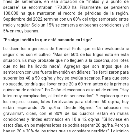
fines de setiembre, en esa situación de “malas y a punto de
secarse” se encontraban 170.000 ha. Finalmente, se perdieron
130.000 ha que marcaron el record de pérdidas de la región.
Septiembre del 2022 termina con un 80% del trigo sembrado entre
malo y regular. Solo un 15% se conserva en buenas condiciones y el
5% en muy buenas.
“Es algo inédito lo que está pasando en trigo”
Lo dicen los ingenieros de General Pinto que están evaluando si
seguir o no con el cultivo. “Más del 60% de los trigos está en esta
situación. Es muy probable que no lleguen a la cosecha, son lotes
que no les ha llovido nada”. Agregan que son trigos que se
sembraron con una fuerte inversión en dólares: “se fertilizaron para
superar los 40 a 50 qq/ha y hoy se evalúa secarlos. Para que esto
no suceda, tendría que llover entre 20 a 60 mm antes de la primera
quincena de octubre”. En Colón el escenario es igual de crítico. “Hay
lotes muy complicados, al límite de ser secados”. Y explican que en
los mejores casos, lotes fertilizados para obtener 60 qq/ha, hoy
están esperando 25 qq/ha. Desde Bigand “la situación es
gravísima”, dicen, con el 80% de los cuadros están en malas
condiciones y rindes estimados en 10 a 12 qq/ha. “Si lloviese en
estos días, en los mejores lotes se podría esperar 20 qq/ha. Pero ya
hay un 20 a 30% de los trigos que se considera perdidos”. Lo irónico