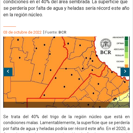
condiciones en el 40% del área sembrada. La superficie que
se perdería por falta de agua y heladas sería récord este año
en la región núcleo.
|
03 de octubre de 2022
Fuente:
BCR
Anterior
Sig
Se trata del 40% del trigo de la región núcleo que está en
condiciones malas. Lamentablemente, la superficie que se perdería
por falta de agua y heladas podría ser récord este año. En el 2020, a