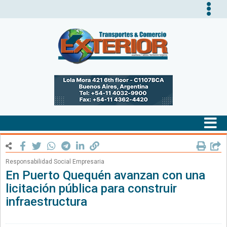
Tog
nav
Tog
nav
Responsabilidad Social Empresaria
En Puerto Quequén avanzan con una
licitación pública para construir
infraestructura