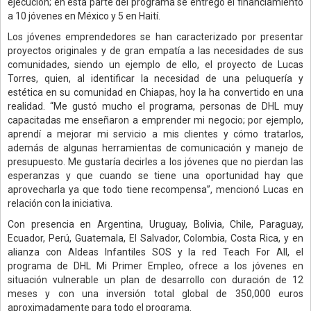
ejecución; en esta parte del programa se entregó el financiamiento
a 10 jóvenes en México y 5 en Haití.
Los jóvenes emprendedores se han caracterizado por presentar
proyectos originales y de gran empatía a las necesidades de sus
comunidades, siendo un ejemplo de ello, el proyecto de Lucas
Torres, quien, al identificar la necesidad de una peluquería y
estética en su comunidad en Chiapas, hoy la ha convertido en una
realidad. “Me gustó mucho el programa, personas de DHL muy
capacitadas me enseñaron a emprender mi negocio; por ejemplo,
aprendí a mejorar mi servicio a mis clientes y cómo tratarlos,
además de algunas herramientas de comunicación y manejo de
presupuesto. Me gustaría decirles a los jóvenes que no pierdan las
esperanzas y que cuando se tiene una oportunidad hay que
aprovecharla ya que todo tiene recompensa”, mencionó Lucas en
relación con la iniciativa.
Con presencia en Argentina, Uruguay, Bolivia, Chile, Paraguay,
Ecuador, Perú, Guatemala, El Salvador, Colombia, Costa Rica, y en
alianza con Aldeas Infantiles SOS y la red Teach For All, el
programa de DHL Mi Primer Empleo, ofrece a los jóvenes en
situación vulnerable un plan de desarrollo con duración de 12
meses y con una inversión total global de 350,000 euros
aproximadamente para todo el programa.