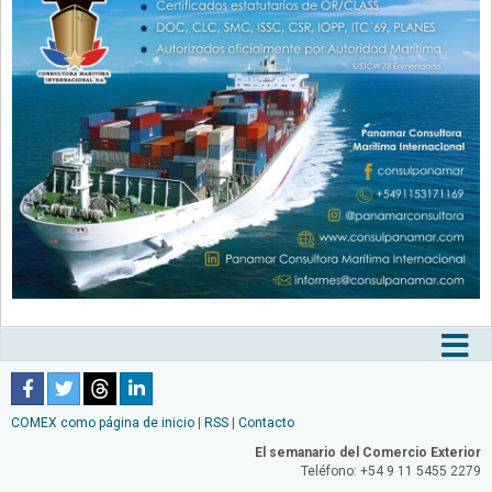
Tog
nav
COMEX como página de inicio
|
RSS
|
Contacto
El semanario del Comercio Exterior
Teléfono: +54 9 11 5455 2279