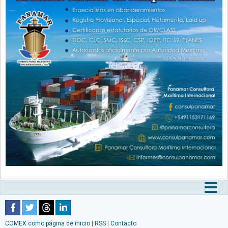
Tog
nav
COMEX como página de inicio
|
RSS
|
Contacto