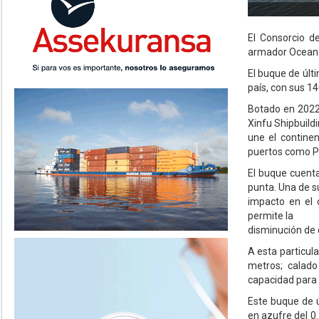
El Consorcio d
armador Ocean N
El buque de últi
país, con sus 1
Botado en 2022,
Xinfu Shipbuildi
une el contine
puertos como Pu
El buque cuenta
punta. Una de s
impacto en el 
permite la
disminución de 
A esta particul
metros; calad
capacidad para
Este buque de ú
en azufre del 0