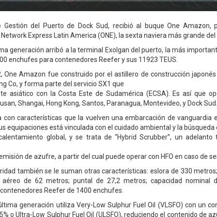
e Gestión del Puerto de Dock Sud, recibió al buque One Amazon, p
etwork Express Latin America (ONE), la sexta naviera más grande de
ma generación arribó a la terminal Exolgan del puerto, la más important
400 enchufes para contenedores Reefer y sus 11923 TEUS.
 One Amazon fue construido por el astillero de construcción japoné
ng Co, y forma parte del servicio SX1 que
nte asiático con la Costa Este de Sudamérica (ECSA). Es así que op
san, Shangai, Hong Kong, Santos, Paranagua, Montevideo, y Dock Sud
 con características que la vuelven una embarcación de vanguardia 
us equipaciones está vinculada con el cuidado ambiental y la búsqueda 
calentamiento global, y se trata de “Hybrid Scrubber”, un adelanto 
emisión de azufre, a partir del cual puede operar con HFO en caso de se
aridad también se le suman otras características: eslora de 330 metro
o aéreo de 62 metros; puntal de 27,2 metros; capacidad nominal 
 contenedores Reefer de 1400 enchufes.
ltima generación utiliza Very-Low Sulphur Fuel Oil (VLSFO) con un 
.5% o Ultra-Low Sulphur Fuel Oil (ULSFO), reduciendo el contenido de az