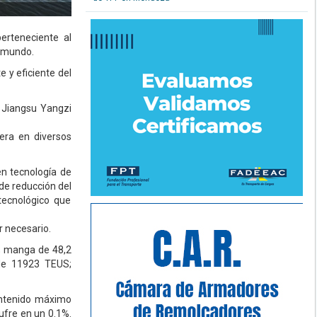
erteneciente al
l mundo.
e y eficiente del
s Jiangsu Yangzi
era en diversos
.
en tecnología de
de reducción del
tecnológico que
r necesario.
s; manga de 48,2
de 11923 TEUS;
contenido máximo
ufre en un 0.1%.