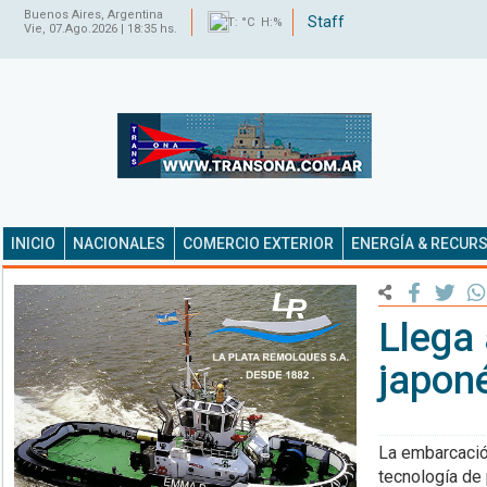
Buenos Aires, Argentina
Staff
T: °C H:%
Vie, 07.Ago.2026 | 18:35 hs.
INICIO
NACIONALES
COMERCIO EXTERIOR
ENERGÍA & RECUR
Llega 
japon
La embarcació
tecnología de 