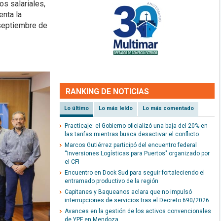
s salariales,
enta la
-septiembre de
RANKING DE NOTICIAS
Lo último
Lo más leído
Lo más comentado
Practicaje: el Gobierno oficializó una baja del 20% en
las tarifas mientras busca desactivar el conflicto
Marcos Gutiérrez participó del encuentro federal
“Inversiones Logísticas para Puertos" organizado por
el CFI
Encuentro en Dock Sud para seguir fortaleciendo el
entramado productivo de la región
Capitanes y Baqueanos aclara que no impulsó
interrupciones de servicios tras el Decreto 690/2026
Avances en la gestión de los activos convencionales
de YPF en Mendoza