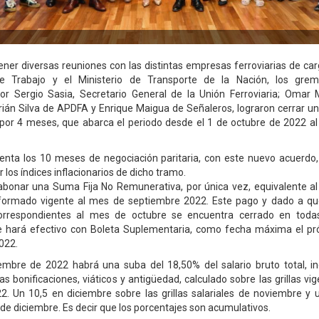
er diversas reuniones con las distintas empresas ferroviarias de car
de Trabajo y el Ministerio de Transporte de la Nación, los gremi
r Sergio Sasia, Secretario General de la Unión Ferroviaria; Omar
rián Silva de APDFA y Enrique Maigua de Señaleros, lograron cerrar 
l por 4 meses, que abarca el periodo desde el 1 de octubre de 2022 a
nta los 10 meses de negociación paritaria, con este nuevo acuerdo, 
 los índices inflacionarios de dicho tramo.
abonar una Suma Fija No Remunerativa, por única vez, equivalente al
nformado vigente al mes de septiembre 2022. Este pago y dado a qu
correspondientes al mes de octubre se encuentra cerrado en tod
se hará efectivo con Boleta Suplementaria, como fecha máxima el pr
022.
mbre de 2022 habrá una suba del 18,50% del salario bruto total, inc
as bonificaciones, viáticos y antigüedad, calculado sobre las grillas v
. Un 10,5 en diciembre sobre las grillas salariales de noviembre y
s de diciembre. Es decir que los porcentajes son acumulativos.