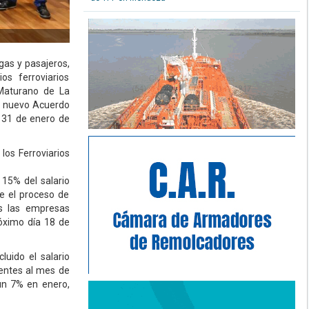
gas y pasajeros,
os ferroviarios
 Maturano de La
un nuevo Acuerdo
l 31 de enero de
los Ferroviarios
 15% del salario
e el proceso de
as las empresas
óximo día 18 de
luido el salario
igentes al mes de
 un 7% en enero,