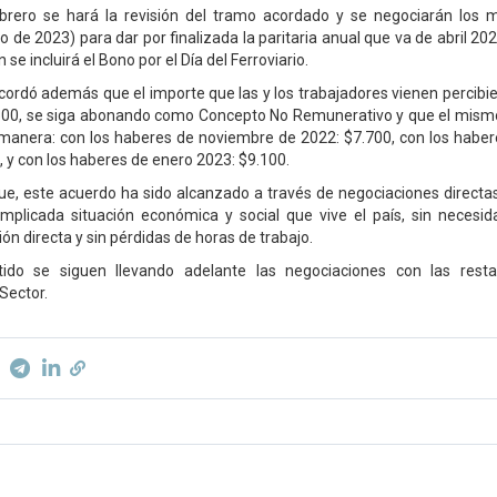
rero se hará la revisión del tramo acordado y se negociarán los 
o de 2023) para dar por finalizada la paritaria anual que va de abril 2
se incluirá el Bono por el Día del Ferroviario.
acordó además que el importe que las y los trabajadores vienen perci
.500, se siga abonando como Concepto No Remunerativo y que el mism
 manera: con los haberes de noviembre de 2022: $7.700, con los habe
, y con los haberes de enero 2023: $9.100.
ue, este acuerdo ha sido alcanzado a través de negociaciones directas,
plicada situación económica y social que vive el país, sin necesid
n directa y sin pérdidas de horas de trabajo.
tido se siguen llevando adelante las negociaciones con las res
 Sector.