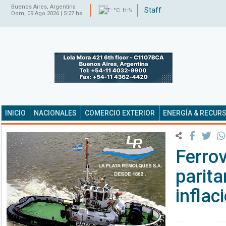
Buenos Aires, Argentina
Staff
T: °C H:%
Dom, 09.Ago.2026 | 5:27 hs.
INICIO
NACIONALES
COMERCIO EXTERIOR
ENERGÍA & RECUR
Ferrov
parita
inflac