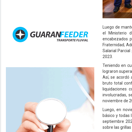
Luego de manten
el Ministerio 
encabezados po
Fraternidad; Ad
Salarial Parcia
2023.
Teniendo en cue
lograron superar
Así, se acordó 
bruto total co
liquidaciones 
involucradas, 
noviembre de 2
Luego, en novie
básico y todas l
septiembre 2022
sobre las grilla