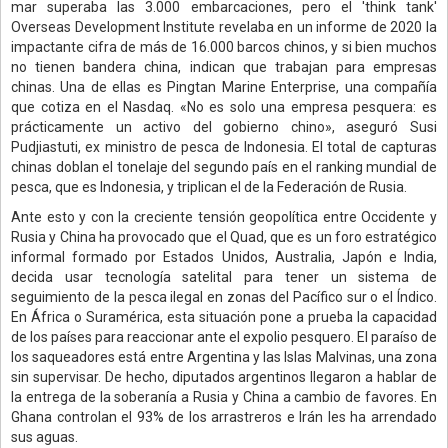
mar superaba las 3.000 embarcaciones, pero el 'think tank'
Overseas Development Institute revelaba en un informe de 2020 la
impactante cifra de más de 16.000 barcos chinos, y si bien muchos
no tienen bandera china, indican que trabajan para empresas
chinas. Una de ellas es Pingtan Marine Enterprise, una compañía
que cotiza en el Nasdaq. «No es solo una empresa pesquera: es
prácticamente un activo del gobierno chino», aseguró Susi
Pudjiastuti, ex ministro de pesca de Indonesia. El total de capturas
chinas doblan el tonelaje del segundo país en el ranking mundial de
pesca, que es Indonesia, y triplican el de la Federación de Rusia.
Ante esto y con la creciente tensión geopolítica entre Occidente y
Rusia y China ha provocado que el Quad, que es un foro estratégico
informal formado por Estados Unidos, Australia, Japón e India,
decida usar tecnología satelital para tener un sistema de
seguimiento de la pesca ilegal en zonas del Pacífico sur o el Índico.
En África o Suramérica, esta situación pone a prueba la capacidad
de los países para reaccionar ante el expolio pesquero. El paraíso de
los saqueadores está entre Argentina y las Islas Malvinas, una zona
sin supervisar. De hecho, diputados argentinos llegaron a hablar de
la entrega de la soberanía a Rusia y China a cambio de favores. En
Ghana controlan el 93% de los arrastreros e Irán les ha arrendado
sus aguas.