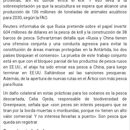
proteínas, ahí es donde entra el krill. Y eso lleva a la
sobreexplotación ya que la acuicultura se espera que alcance una
producción de 106 millones de toneladas de animales acuáticos
para 2030, según la FAO.
Reuters informaba de que Rusia pretende sobre el papel invertir
604 millones de dólares en la pesca de krill y la construcción de 38
barcos de pesca. Schvartzman detalla que «Rusia y China tienen
una ofensiva conjunta y una conducta agresiva para evitar la
constitución de áreas marinas protegidas en la Antártida, los dos
países bloquean el consenso». La prueba de este trabajo conjunto
está en que con el bloqueo parcial de los productos de pesca rusos
en EE.UU., el atajo ha sido enviar esa pesca a China, para luego
terminar en EE.UU. Saltándose así las sanciones pesqueras.
Además, de la apertura de nuevas rutas en el Ártico con más pesca
para Rusia.
Un daño colateral en estas prácticas para los océanos es la pesca
descartada, Celia Ojeda, responsable de biodiversidad de
Greenpeace, señala que «son peces sin interés pesquero que se
tiran por la borda muertas o moribundas, porque no tienen un alto
valor comercial. Y no interesa llevarlas a puerto». Son pesca que
queda sin registrar.