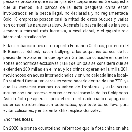
pesca es probable que existan grandes corporaciones. Se sospecha
que al menos 183 barcos de la flota pesquera china están
involucrados en la pesca ilegal, no declarada y no reglamentada.
Solo 10 empresas poseen casi la mitad de estos buques y varias
son compañías paraestatales». Además la pesca ilegal es la sexta
economía criminal más lucrativa, a nivel global, y el gigante rojo
lidera esta clasificación.
Estas embarcaciones como apunta Fernando Cortiñas, profesor del
IE Business School, hacen 'bullying' a los pequeños barcos de los
países de la zona en la que operan. Su táctica consiste en que las
zonas económicas exclusivas (ZEE) de un país se considera que se
extienden 200 millas en el mar, y los chinos operan en la milla 201,
moviéndose en aguas internacionales y en una delgada línea legal».
En realidad faenar tan cerca es como hacerlo dentro de una ZEE, ya
que las especies marinas no saben de fronteras, y esto ocurre
incluso con una reserva marina esencial como la de las Galápagos.
Así «la flota pesquera espera el momento adecuado o apaga sus
sistemas de identificación automática, que todo barco lleva para
evitar colisiones, y entra en la ZEE», explica González.
Enormes flotas
En 2020 la prensa ecuatoriana informaba que la flota china en alta