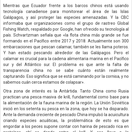
Mientras que Ecuador frente a los barcos chinos está usando
tecnología canadiense para monitorear el área de las Islas
Galápagos, y así proteger las especies amenazadas. Y la CBC
informaba que organizaciones como el grupo de rastreo Global
Fishing Watch, respaldado por Google, han ofrecido su tecnología al
país. Schvartzman señala que «la flota china más grande se fue
formando en el Pacífico entre 2017 y 2018. Actualmente son 300
embarcaciones que pescan calamar, también se les llama poteros.
Y han estado pescando alrededor de las Galápagos. Pero el
calamar es crucial para la cadena alimentaria marina en el Pacífico
sur y del Atlántico sur. El problema es que ante la falta de
transparencia china no se sabe cuánto están realmente
capturando. Eso significa que se está caminando por la cornisa, y no
sabemos cuán cerca estamos de colapsar».
Otra zona de interés es la Antártida. Tanto China como Rusia
practican una pesca masiva de krill, fundamental como base para
la alimentación de la fauna marina de la región. La Unión Soviética
inició en los setenta su pesca en la zona, que hoy se ha disparado.
Ante la demanda creciente de pescado China impulsó la acuicultura
criando especies acuáticas, la problemática de esto es que
engordar a los peces supone contar con harina de pescado rica en