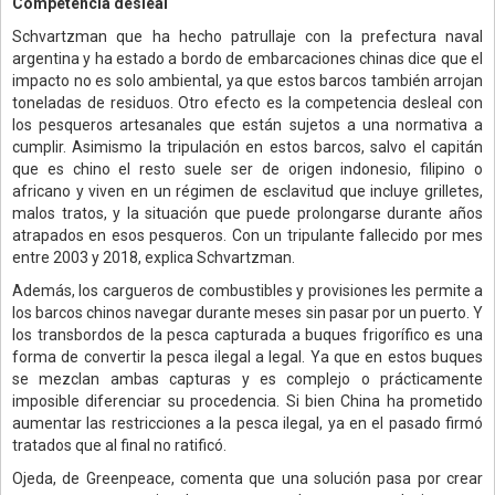
Competencia desleal
Schvartzman que ha hecho patrullaje con la prefectura naval
argentina y ha estado a bordo de embarcaciones chinas dice que el
impacto no es solo ambiental, ya que estos barcos también arrojan
toneladas de residuos. Otro efecto es la competencia desleal con
los pesqueros artesanales que están sujetos a una normativa a
cumplir. Asimismo la tripulación en estos barcos, salvo el capitán
que es chino el resto suele ser de origen indonesio, filipino o
africano y viven en un régimen de esclavitud que incluye grilletes,
malos tratos, y la situación que puede prolongarse durante años
atrapados en esos pesqueros. Con un tripulante fallecido por mes
entre 2003 y 2018, explica Schvartzman.
Además, los cargueros de combustibles y provisiones les permite a
los barcos chinos navegar durante meses sin pasar por un puerto. Y
los transbordos de la pesca capturada a buques frigorífico es una
forma de convertir la pesca ilegal a legal. Ya que en estos buques
se mezclan ambas capturas y es complejo o prácticamente
imposible diferenciar su procedencia. Si bien China ha prometido
aumentar las restricciones a la pesca ilegal, ya en el pasado firmó
tratados que al final no ratificó.
Ojeda, de Greenpeace, comenta que una solución pasa por crear