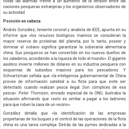
todas las alarmas frente a un aumento de la tensión entre las
naciones pesqueras extranjeras y los organismos observadores de
su actividad.
Posición en cabeza
Andrés González, teniente coronel y analista de IEEE, apunta en su
informe que «los recursos biológicos marinos se consideran la
mayor reserva de proteínas del planeta, por lo tanto, poseer y
dominar el océano significa garantizar la soberanía alimentaria
china. Sus pesqueros se han convertido en los nuevos dueños de
los caladeros, accediendo a la riqueza de todo el mundo». El gigante
asiático invierte millones de dólares en su industria pesquera con
esquemas de subsidios masivos para los pescadores. Y
Schvartzman señala que «la inteligencia gubernamental de China
provee de información satelital a su flota para que evite ser
detectado cuando realizan pesca ilegal. Son cómplices de esa
pesca». Peter Thomson, enviado especial de la ONU, ilustraba la
situación afirmando que «esto es similar a pagar a los ladrones
para que roben la casa de un vecino».
González detalla que «la identificación de las empresas
propietarias de los buques y el control de las operaciones de la flota
china es una tarea compleja. Detrás de las pymes dedicadas a la