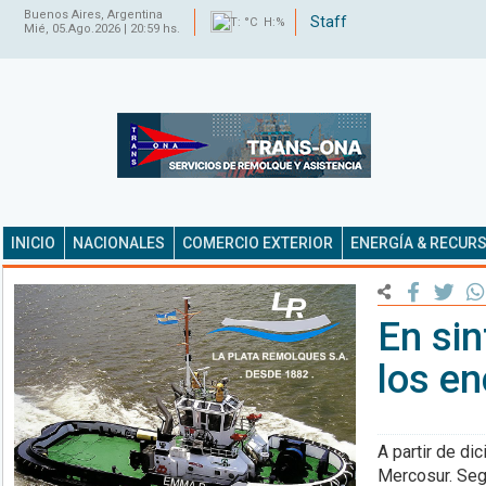
Buenos Aires, Argentina
Staff
T: °C H:%
Mié, 05.Ago.2026 | 20:59 hs.
INICIO
NACIONALES
COMERCIO EXTERIOR
ENERGÍA & RECUR
En sin
los e
A partir de di
Mercosur. Seg