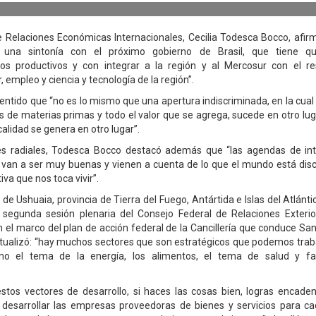
e Relaciones Económicas Internacionales, Cecilia Todesca Bocco, af
una sintonía con el próximo gobierno de Brasil, que tiene q
s productivos y con integrar a la región y al Mercosur con el r
 empleo y ciencia y tecnología de la región”.
sentido que “no es lo mismo que una apertura indiscriminada, en la cual
 de materias primas y todo el valor que se agrega, sucede en otro luga
alidad se genera en otro lugar”.
es radiales, Todesca Bocco destacó además que “las agendas de int
van a ser muy buenas y vienen a cuenta de lo que el mundo está dis
iva que nos toca vivir”.
de Ushuaia, provincia de Tierra del Fuego, Antártida e Islas del Atlánt
a segunda sesión plenaria del Consejo Federal de Relaciones Exteri
n el marco del plan de acción federal de la Cancillería que conduce San
tualizó: “hay muchos sectores que son estratégicos que podemos trab
omo el tema de la energía, los alimentos, el tema de salud y fa
stos vectores de desarrollo, si haces las cosas bien, logras encade
s desarrollar las empresas proveedoras de bienes y servicios para c