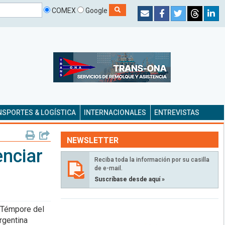
COMEX
Google
SPORTES & LOGÍSTICA
INTERNACIONALES
ENTREVISTAS
NEWSLETTER
enciar
Reciba toda la información por su casilla
de e-mail.
Suscríbase desde aquí »
o Témpore del
rgentina