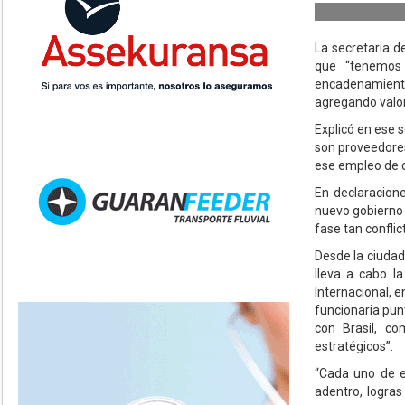
La secretaria d
que “tenemos 
encadenamiento
agregando valor,
Explicó en ese 
son proveedores
ese empleo de c
En declaracion
nuevo gobierno 
fase tan conflict
Desde la ciudad 
lleva a cabo l
Internacional, e
funcionaria pun
con Brasil, c
estratégicos”.
“Cada uno de e
adentro, logra