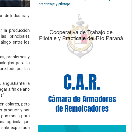
practicaje y pilotaje
n de Industria y
r la producción
as principales
álogo entre los
as, problemas y
ologías para la
bre todo por las
.
 angustiante la
gar a fin de año
es”
en dólares, pero
r producir y por
os punzones para
ria agrícola que
o sale exportada