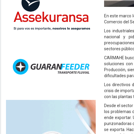
En este marco l
Comercio del Se
Los industrial
nacional y pi
preocupaciones
sectores público
CARMAHE busca 
soluciones con
Producción, sie
dificultades pa
Los directivos
crisis de impor
con las plantas
Desde el sector
los problemas d
ende exportar. 
punzonadoras de
se exporta. Hac