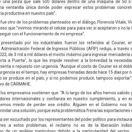
e una pieza que sale 500 dólares dentro de una máquina de 50 o 
a ventanilla única donde poder expresar estos problemas concre
ria productiva en nuestro país”.
 fue otro de los problemas planteados en el diálogo, Florencia Vitale, 
o que “vivimos mirando el celular para para ver si aceptaron o no la S
seguir con el funcionamiento de mi empresa”.
presentado por los industriales fueron los referidos al Courier, en
la Administración Federal de Ingresos Públicos (AFIP) redujo, a través 
22, de 3 mil a mil dólares el monto máximo para ingresar mercadería 
erta a Puerta", lo que les impide resolver a la brevedad la necesid
mienta o repuesto con urgencia. "Aunque el costo de Courier es el dobl
l urgencia es el tiempo, hay empresas frenadas desde hace 15 días por n
 se produce en el país, y si no podemos producir, tampoco exportar",
tivo de CARMAHE.
 los empresarios sostienen que: “A lo largo de los años hemos sabido 
dores internacionales y confianza en nuestro cumplimiento, y en e
enemos miedo de perder ese crédito. Alguien en el Gobierno nos tie
rindar una solución, porque esta problemática frena las exportaciones e
er escuchado por los representantes del poder político para instaura
nes a estos problemas, el reclamo no es de la liberación indis
no de un análisis meticuloso debido a la particularidad del sector.