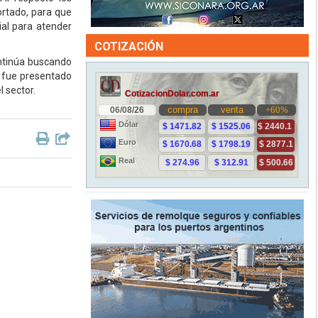
ortado, para que
ial para atender
COTIZACIÓN
ntinúa buscando
a fue presentado
 sector.