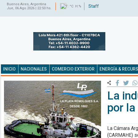
Buenos Aires, Argentina
Staff
T: °C H:%
Jue, 06.Ago.2026 | 22:50 hs.
INICIO
NACIONALES
COMERCIO EXTERIOR
ENERGÍA & RECUR
La ind
por la
La Cámara Arg
(CARMAHE) sol