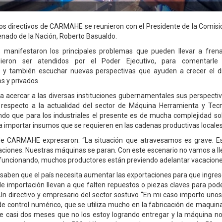
os directivos de CARMAHE se reunieron con el Presidente de la Comisió
nado de la Nación, Roberto Basualdo.
es manifestaron los principales problemas que pueden llevar a frena
dieron ser atendidos por el Poder Ejecutivo, para comentarle l
 y también escuchar nuevas perspectivas que ayuden a crecer el di
s y privados.
acercar a las diversas instituciones gubernamentales sus perspectiv
 respecto a la actualidad del sector de Máquina Herramienta y Tecn
ndo que para los industriales el presente es de mucha complejidad so
ra importar insumos que se requieren en las cadenas productivas locales
 de CARMAHE expresaron: “La situación que atravesamos es grave. Es
taciones. Nuestras máquinas se paran. Con este escenario no vamos a lle
 funcionando, muchos productores están previendo adelantar vacacion
 saben que el país necesita aumentar las exportaciones para que ingres
e importación llevan a que falten repuestos o piezas claves para pode
Un directivo y empresario del sector sostuvo “En mi caso importo un
 control numérico, que se utiliza mucho en la fabricación de maquina
e casi dos meses que no los estoy logrando entregar y la máquina n