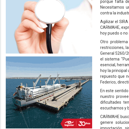
porque falta d
Necesitamos un
contra la indust
Agilizar el SIRA
CARMAHE, expres
hoy puedo o no 
Otro problema 
restricciones, 
General 5260/20
el sistema "Pu
esencial, herra
hoy la principa
repuesto que no
Federico, direc
En este sentido
nuestro provee
dificultades t
escucharnos y b
CARMAHE busca s
genere solucio
importación, si