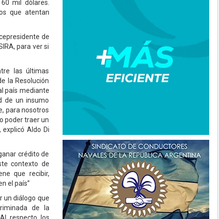
60 mil dólares.
tos que atentan
Vicepresidente de
IRA, para ver si
tre las últimas
de la Resolución
al país mediante
ad de un insumo
e, para nosotros
o poder traer un
 explicó Aldo Di
ganar crédito de
ste contexto de
ne que recibir,
n el país”
r un diálogo que
criminada de la
 Al respecto los