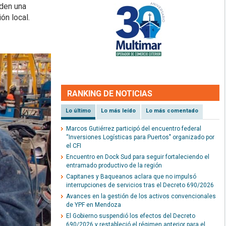
iden una
ón local.
RANKING DE NOTICIAS
Lo último
Lo más leído
Lo más comentado
Marcos Gutiérrez participó del encuentro federal
“Inversiones Logísticas para Puertos" organizado por
el CFI
Encuentro en Dock Sud para seguir fortaleciendo el
entramado productivo de la región
Capitanes y Baqueanos aclara que no impulsó
interrupciones de servicios tras el Decreto 690/2026
Avances en la gestión de los activos convencionales
de YPF en Mendoza
El Gobierno suspendió los efectos del Decreto
690/2026 y restableció el régimen anterior para el