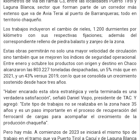
kilómetros de vía del ramal C3, entre las localidades Puerto Tirol y
Laguna Blanca; sector que forman parte de un corredor más
extenso que va de Avia Terai al puerto de Barranqueras; todo en
territorio chaqueño.
Los trabajos incluyeron el cambio de rieles, 1.200 durmientes por
kilómetro con sus respectivas fijaciones; además del
correspondiente relleno de piedra balasto y zanjeo de la zona.
Estas obras permitirán no solo una mayor velocidad de circulación
sino también que se mejoren los índices de seguridad operacional.
Entre enero y octubre los productos con origen y destino en Chaco
alcanzaron las 803.227 toneladas despachadas, un 5% más que en
2021, y un 43% versus 2019; con lo que se consolida un crecimiento
sostenido desde hace tres años.
"Haber encarado esta obra estratégica y verla terminada es una
verdadera satisfacción", señaló Daniel Vispo, presidente de TAC. Y
agregó: "Este tipo de trabajos no se realizaba en la zona hace 35
años y es un paso importante en el proceso de recuperación del
ferrocarril de cargas para acompañar el crecimiento de la
producción chaqueña".
Pero hay más. A comienzos de 2023 se iniciará el mismo tipo de
trabajo en el tramo que va Puerto Tirol a Cacuí y de Laguna Blanca