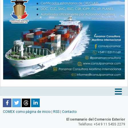
Tog
nav
COMEX como página de inicio
|
RSS
|
Contacto
El semanario del Comercio Exterior
Teléfono: +54 9 11 5455 2279