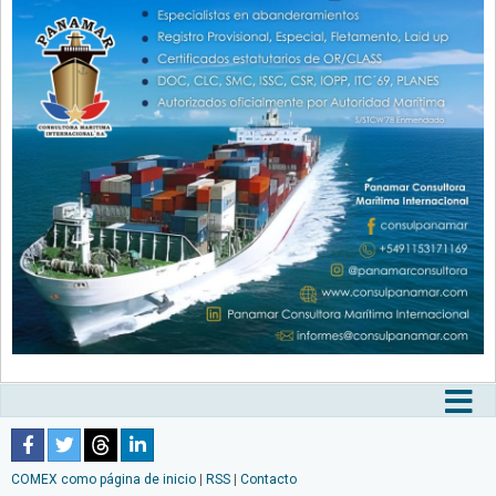
Tog
nav
COMEX como página de inicio
|
RSS
|
Contacto