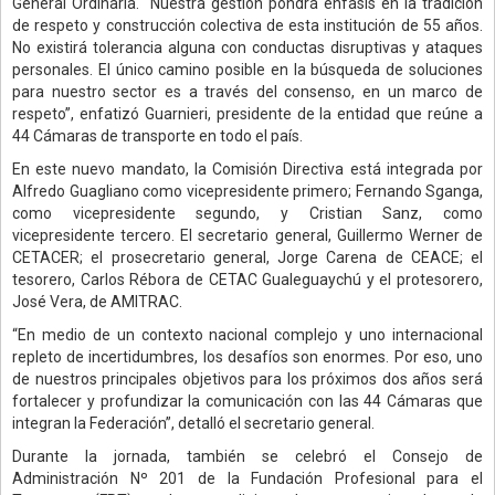
General Ordinaria. “Nuestra gestión pondrá énfasis en la tradición
de respeto y construcción colectiva de esta institución de 55 años.
No existirá tolerancia alguna con conductas disruptivas y ataques
personales. El único camino posible en la búsqueda de soluciones
para nuestro sector es a través del consenso, en un marco de
respeto”, enfatizó Guarnieri, presidente de la entidad que reúne a
44 Cámaras de transporte en todo el país.
En este nuevo mandato, la Comisión Directiva está integrada por
Alfredo Guagliano como vicepresidente primero; Fernando Sganga,
como vicepresidente segundo, y Cristian Sanz, como
vicepresidente tercero. El secretario general, Guillermo Werner de
CETACER; el prosecretario general, Jorge Carena de CEACE; el
tesorero, Carlos Rébora de CETAC Gualeguaychú y el protesorero,
José Vera, de AMITRAC.
“En medio de un contexto nacional complejo y uno internacional
repleto de incertidumbres, los desafíos son enormes. Por eso, uno
de nuestros principales objetivos para los próximos dos años será
fortalecer y profundizar la comunicación con las 44 Cámaras que
integran la Federación”, detalló el secretario general.
Durante la jornada, también se celebró el Consejo de
Administración Nº 201 de la Fundación Profesional para el