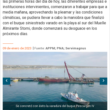
las primeras horas del día de hoy, las diferentes empresas e
instituciones intervinientes, comenzaron a trabajar para que a
media mañana, aprovechando la pleamar y las condiciones
climáticas, se pudiera llevar a cabo la maniobra que finalizó
con el buque siniestrado varado en la playa al sur del Muelle
Almirante Storni, donde comenzará su desguace en los
próximos días.
|
09 de enero de 2023
Fuente:
APPM; PNA; Servimagnus
Anterior
Sig
Se concretó con éxito la varadura del buque Pescargen IV