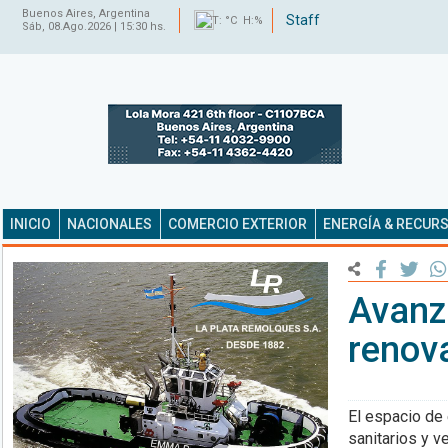
Buenos Aires, Argentina
Staff
T: °C H:%
Sáb, 08.Ago.2026 | 15:30 hs.
INICIO
NACIONALES
COMERCIO EXTERIOR
ENERGÍA & RECUR
Avanza
renova
El espacio de 
sanitarios y 