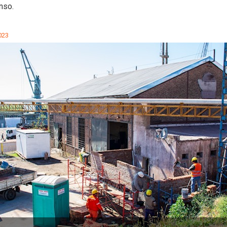
nso.
023