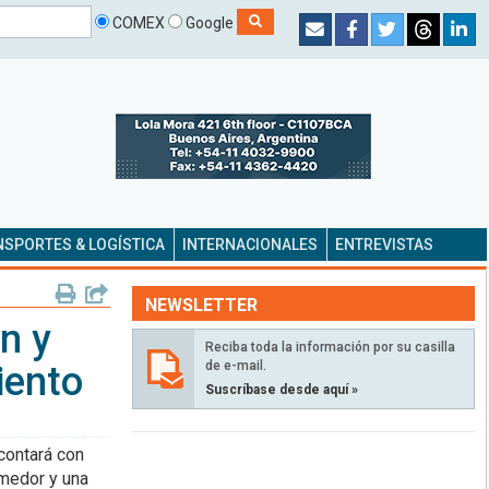
COMEX
Google
SPORTES & LOGÍSTICA
INTERNACIONALES
ENTREVISTAS
NEWSLETTER
n y
Reciba toda la información por su casilla
de e-mail.
iento
Suscríbase desde aquí »
contará con
omedor y una