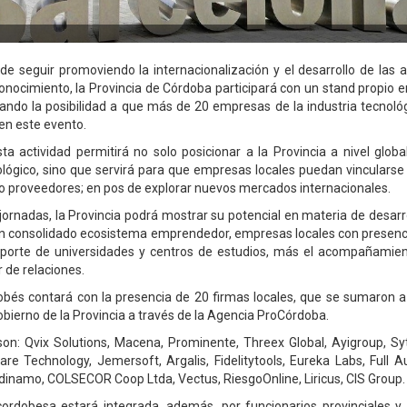
 de seguir promoviendo la internacionalización y el desarrollo de las a
nocimiento, la Provincia de Córdoba participará con un stand propi
ando la posibilidad a que más de 20 empresas de la industria tecnol
en este evento.
sta actividad permitirá no solo posicionar a la Provincia a nivel glob
ológico, sino que servirá para que empresas locales puedan vincularse
s o proveedores; en pos de explorar nuevos mercados internacionales.
jornadas, la Provincia podrá mostrar su potencial en materia de desarro
 consolidado ecosistema emprendedor, empresas locales con presenci
porte de universidades y centros de estudios, más el acompañamien
 de relaciones.
obés contará con la presencia de 20 firmas locales, que se sumaron a
obierno de la Provincia a través de la Agencia ProCórdoba.
on: Qvix Solutions, Macena, Prominente, Threex Global, Ayigroup, Sy
re Technology, Jemersoft, Argalis, Fidelitytools, Eureka Labs, Full A
dinamo, COLSECOR Coop Ltda, Vectus, RiesgoOnline, Liricus, CIS Group.
ordobesa estará integrada, además, por funcionarios provinciales y