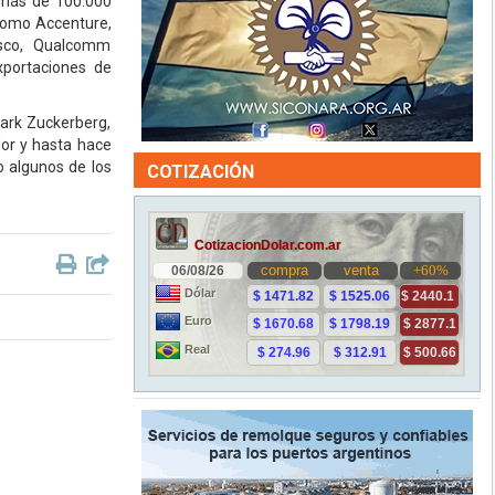
 más de 100.000
 como Accenture,
isco, Qualcomm
portaciones de
ark Zuckerberg,
or y hasta hace
 algunos de los
COTIZACIÓN