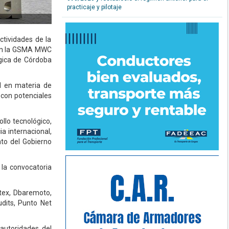
practicaje y pilotaje
ctividades de la
o en la GSMA MWC
ógica de Córdoba
al en materia de
 con potenciales
llo tecnológico,
a internacional,
to del Gobierno
 la convocatoria
tex, Dbaremoto,
udits, Punto Net
 autoridades del