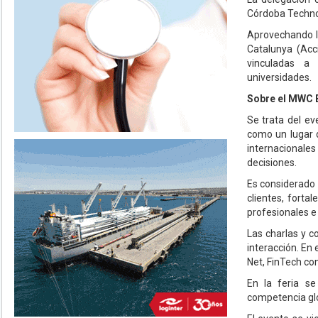
Córdoba Technol
Aprovechando la
Catalunya (Acc
vinculadas a 
universidades.
Sobre el MWC 
Se trata del ev
como un lugar d
internacional
decisiones.
Es considerado 
clientes, forta
profesionales e
Las charlas y c
interacción. En 
Net, FinTech con
En la feria se
competencia gl