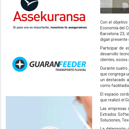
Con el objetivo
Economía del Co
Barcelona 23, d
digan presente 
Participar de e
desarrollo tecn
clientes, socio
Durante cuatro 
que congrega un
un destacado a
como facilitador
El espacio cord
que realizó el G
Las empresas s
Extrados Softwa
Soluciones, Tex
La delegación c