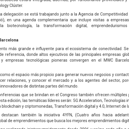
ogy Clúster.
 delegación se está trabajando junto a la Agencia de Competitividad
ió), en una agenda complementaria que incluye visitas a empresas 
la biotecnología, la transformación digital, emprendedurismos
Barcelona
ento más grande e influyente para el ecosistema de conectividad. S
e referencia, donde altos ejecutivos de las principales empresas glo
es y empresas tecnológicas pioneras convergen en el MWC Barcel
como el espacio más propicio para generar nuevos negocios y contact
lecer relaciones, y conocer el mercado y a los agentes del sector, p
 innovadores de distintas partes del mundo.
onferencias que se brindan en el Congreso también ofrecen múltiples 
esta edición, las temáticas líderes serán: 5G Acceleration, Tecnologías
 blockchain y criptomonedas, Transformación digital y 4.0, Internet de l
 destacan también la iniciativa 4YFN, (Cuatro años hacia adela
obal de emprendimientos que busca los mejores emprendimientos digit