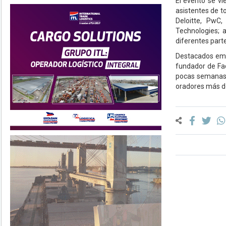
El evento se v
asistentes de t
Deloitte, PwC
Technologies;
diferentes part
Destacados emp
fundador de Fa
pocas semanas 
oradores más de