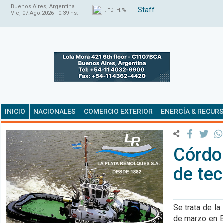
Buenos Aires, Argentina
Staff
T: °C H:%
Vie, 07.Ago.2026 | 0:39 hs.
INICIO
NACIONALES
COMERCIO EXTERIOR
ENERGÍA & RECUR
Córdob
de te
Se trata de l
de marzo en Ba