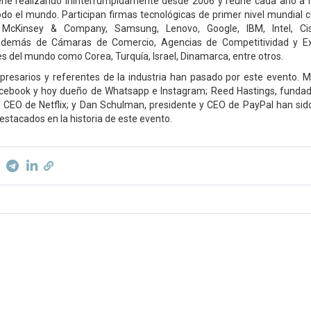
iene realizando ininterrumpidamente desde 2006 y reúne cada año a
odo el mundo. Participan firmas tecnológicas de primer nivel mundial
, McKinsey & Company, Samsung, Lenovo, Google, IBM, Intel, C
 además de Cámaras de Comercio, Agencias de Competitividad y Ex
es del mundo como Corea, Turquía, Israel, Dinamarca, entre otros.
resarios y referentes de la industria han pasado por este evento. M
cebook y hoy dueño de Whatsapp e Instagram; Reed Hastings, fundad
CEO de Netflix; y Dan Schulman, presidente y CEO de PayPal han sido
stacados en la historia de este evento.