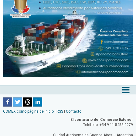
Tog
nav
COMEX como página de inicio
|
RSS
|
Contacto
El semanario del Comercio Exterior
Teléfono: +54 9 11 5455 2279
Ciudad Autónoma de Buenos Aires – Argentina