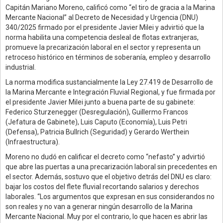
Capitán Mariano Moreno, calificó como “el tiro de gracia a la Marina
Mercante Nacional” al Decreto de Necesidad y Urgencia (DNU)
340/2025 firmado por el presidente Javier Milei y advirtió que la
norma habilita una competencia desleal de flotas extranjeras,
promueve la precarización laboral en el sector y representa un
retroceso histórico en términos de soberanía, empleo y desarrollo
industrial.
La norma modifica sustancialmente la Ley 27.419 de Desarrollo de
la Marina Mercante e Integración Fluvial Regional, y fue firmada por
el presidente Javier Milei junto a buena parte de su gabinete:
Federico Sturzenegger (Desregulación), Guillermo Francos
(Jefatura de Gabinete), Luis Caputo (Economía), Luis Petri
(Defensa), Patricia Bullrich (Seguridad) y Gerardo Werthein
(Infraestructura).
Moreno no dudó en calificar el decreto como “nefasto” y advirtió
que abre las puertas a una precarización laboral sin precedentes en
el sector. Además, sostuvo que el objetivo detrás del DNU es claro:
bajar los costos del flete fluvial recortando salarios y derechos
laborales. “Los argumentos que expresan en sus considerandos no
son reales y no van a generar ningún desarrollo de la Marina
Mercante Nacional. Muy por el contrario, lo que hacen es abrir las