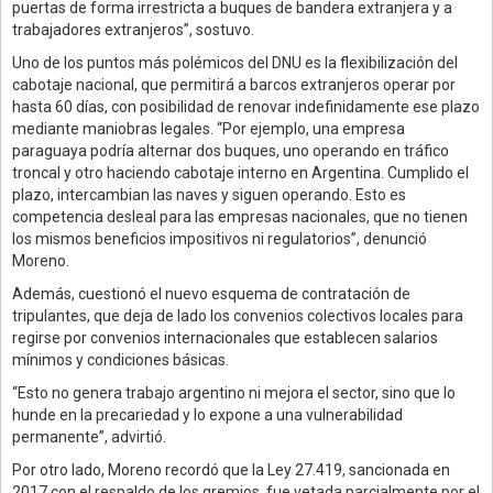
puertas de forma irrestricta a buques de bandera extranjera y a
trabajadores extranjeros”, sostuvo.
Uno de los puntos más polémicos del DNU es la flexibilización del
cabotaje nacional, que permitirá a barcos extranjeros operar por
hasta 60 días, con posibilidad de renovar indefinidamente ese plazo
mediante maniobras legales. “Por ejemplo, una empresa
paraguaya podría alternar dos buques, uno operando en tráfico
troncal y otro haciendo cabotaje interno en Argentina. Cumplido el
plazo, intercambian las naves y siguen operando. Esto es
competencia desleal para las empresas nacionales, que no tienen
los mismos beneficios impositivos ni regulatorios”, denunció
Moreno.
Además, cuestionó el nuevo esquema de contratación de
tripulantes, que deja de lado los convenios colectivos locales para
regirse por convenios internacionales que establecen salarios
mínimos y condiciones básicas.
“Esto no genera trabajo argentino ni mejora el sector, sino que lo
hunde en la precariedad y lo expone a una vulnerabilidad
permanente”, advirtió.
Por otro lado, Moreno recordó que la Ley 27.419, sancionada en
2017 con el respaldo de los gremios, fue vetada parcialmente por el