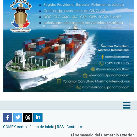
Tog
nav
COMEX como página de inicio
|
RSS
|
Contacto
El semanario del Comercio Exterior