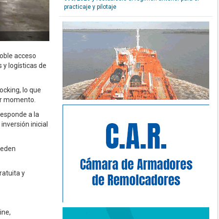
practicaje y pilotaje
doble acceso
 y logísticas de
ocking, lo que
er momento.
responde a la
inversión inicial
pueden
ratuita y
ine,