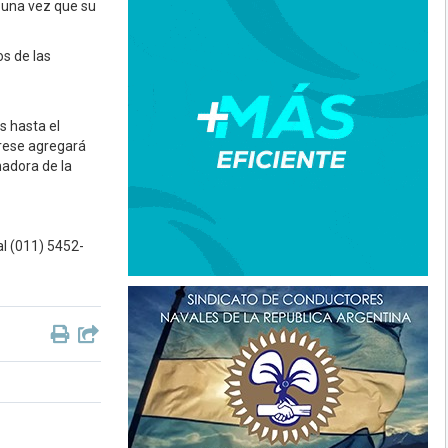
y una vez que su
os de las
s hasta el
grese agregará
nadora de la
l (011) 5452-