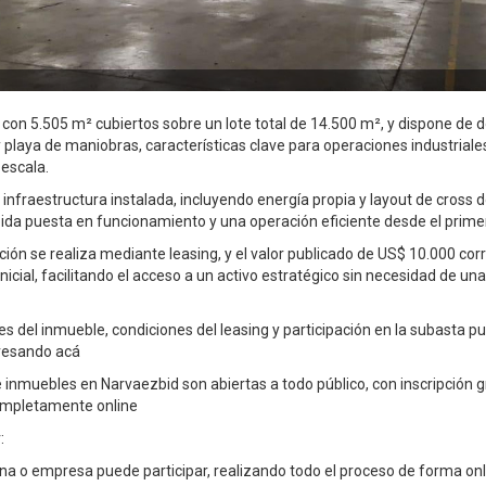
a con 5.505 m² cubiertos sobre un lote total de 14.500 m², y dispone de 
playa de maniobras, características clave para operaciones industriales
escala.
infraestructura instalada, incluyendo energía propia y layout de cross d
ida puesta en funcionamiento y una operación eficiente desde el prim
ión se realiza mediante leasing, y el valor publicado de US$ 10.000 cor
icial, facilitando el acceso a un activo estratégico sin necesidad de una 
es del inmueble, condiciones del leasing y participación en la subasta 
resando acá
 inmuebles en Narvaezbid son abiertas a todo público, con inscripción g
ompletamente online
:
na o empresa puede participar, realizando todo el proceso de forma onl