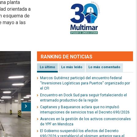
una planta
dad orientada a
 un esquema de
de mayo a las
RANKING DE NOTICIAS
Lo último
Lo más leído
Lo más comentado
Marcos Gutiérrez participó del encuentro federal
“Inversiones Logísticas para Puertos" organizado por
el CFI
Encuentro en Dock Sud para seguir fortaleciendo el
entramado productivo de la región
Siguiente
Capitanes y Baqueanos aclara que no impulsó
interrupciones de servicios tras el Decreto 690/2026
Avances en la gestión de los activos convencionales
de YPF en Mendoza
El Gobierno suspendió los efectos del Decreto
690/2026 y restableció el régimen anterior para el