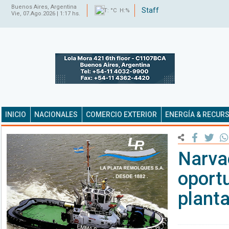
Buenos Aires, Argentina
Staff
T: °C H:%
Vie, 07.Ago.2026 | 1:17 hs.
INICIO
NACIONALES
COMERCIO EXTERIOR
ENERGÍA & RECUR
Narva
oportu
planta