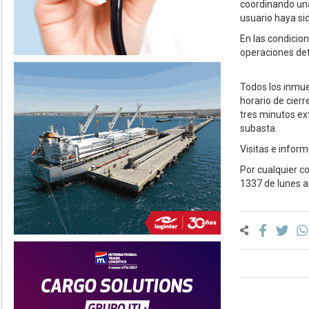
coordinando una 
usuario haya sid
En las condicio
operaciones det
Todos los inmue
horario de cier
tres minutos ext
subasta.
Visitas e inform
Por cualquier c
1337 de lunes a