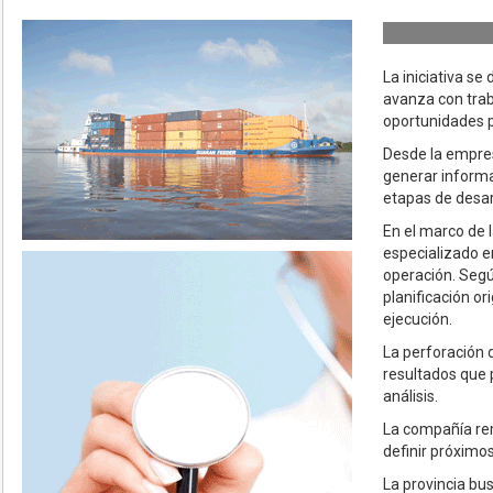
La iniciativa s
avanza con trab
oportunidades p
Desde la empres
generar informac
etapas de desar
En el marco de 
especializado en
operación. Segú
planificación or
ejecución.
La perforación 
resultados que p
análisis.
La compañía re
definir próximo
La provincia bu