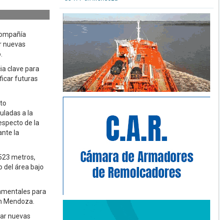
 compañía
ar nuevas
.
a clave para
ficar futuras
to
uladas a la
especto de la
ante la
523 metros,
o del área bajo
amentales para
 en Mendoza.
tar nuevas