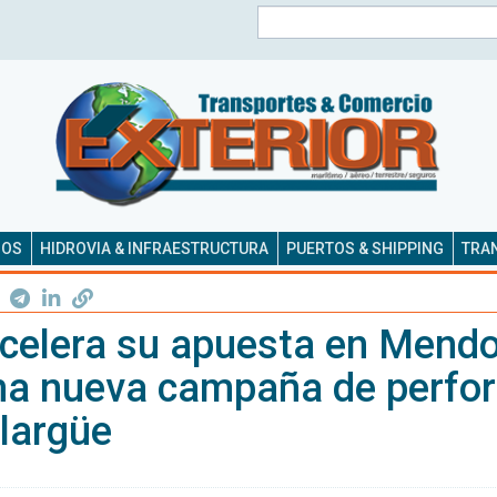
Buscar
SOS
HIDROVIA & INFRAESTRUCTURA
PUERTOS & SHIPPING
TRAN
celera su apuesta en Mend
na nueva campaña de perfor
largüe