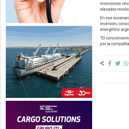
inversiones vin
elevados nivele
En ese escenari
inversión, cono
energético arge
“El conocimient
por la compañía 