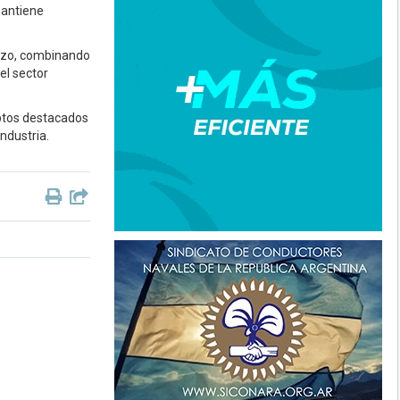
mantiene
lazo, combinando
el sector
eptos destacados
ndustria.