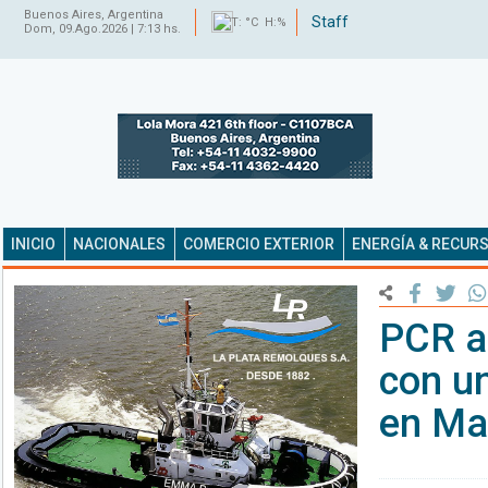
Buenos Aires, Argentina
Staff
T: °C H:%
Dom, 09.Ago.2026 | 7:13 hs.
INICIO
NACIONALES
COMERCIO EXTERIOR
ENERGÍA & RECUR
PCR a
con u
en Ma