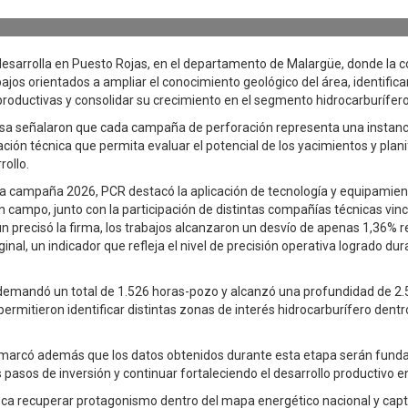
e desarrolla en Puesto Rojas, en el departamento de Malargüe, donde la
ajos orientados a ampliar el conocimiento geológico del área, identific
roductivas y consolidar su crecimiento en el segmento hidrocarburífero
a señalaron que cada campaña de perforación representa una instanci
ión técnica que permita evaluar el potencial de los yacimientos y plani
rollo.
la campaña 2026, PCR destacó la aplicación de tecnología y equipamien
 campo, junto con la participación de distintas compañías técnicas vinc
n precisó la firma, los trabajos alcanzaron un desvío de apenas 1,36% r
iginal, un indicador que refleja el nivel de precisión operativa logrado dur
demandó un total de 1.526 horas-pozo y alcanzó una profundidad de 2.
ermitieron identificar distintas zonas de interés hidrocarburífero dentr
marcó además que los datos obtenidos durante esta etapa serán fund
s pasos de inversión y continuar fortaleciendo el desarrollo productivo
sca recuperar protagonismo dentro del mapa energético nacional y cap