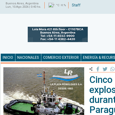
Buenos Aires, Argentina
Staff
T: °C H:%
Lun, 10.Ago.2026 | 0:40 hs.
INICIO
NACIONALES
COMERCIO EXTERIOR
ENERGÍA & RECUR
Cinco 
explo
duran
Parag