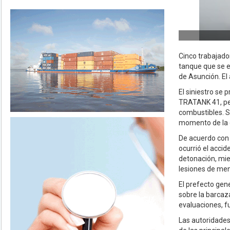
Cinco trabajado
tanque que se e
de Asunción. El
El siniestro se
TRATANK 41, per
combustibles. S
momento de la 
De acuerdo con 
ocurrió el acci
detonación, mie
lesiones de men
El prefecto gen
sobre la barcaza
evaluaciones, f
Las autoridades 