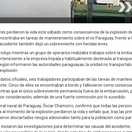
res perdieron la vida este sábado como consecuencia de la explosión d
ncontraba en tareas de mantenimiento sobre el río Paraguay, frente a 
 accidente también dejó un sobreviviente con heridas leves.
 produjo mientras un grupo de operarios realizaba trabajos sobre la emb
teneciente a la empresa Impala y habitualmente destinada al transpo
egún informaron las autoridades paraguayas, la unidad no transportaba
explosión.
datos oficiales, seis trabajadores participaban de las tareas de mante
dente. Cinco de ellos se encontraban a bordo y fallecieron como consecue
ntras que el único sobreviviente permanecía fuera de la embarcación, po
or consideración, además de una fuerte conmoción por lo sucedido.
eral naval de Paraguay, Óscar Chamorro, confirmó que todas las perso
 al momento de la explosión perdieron la vida y señaló que, tras las pr
ueron descartados riesgos adicionales tanto para la población como par
iniciaron las investigaciones para determinar las causas del accidente,