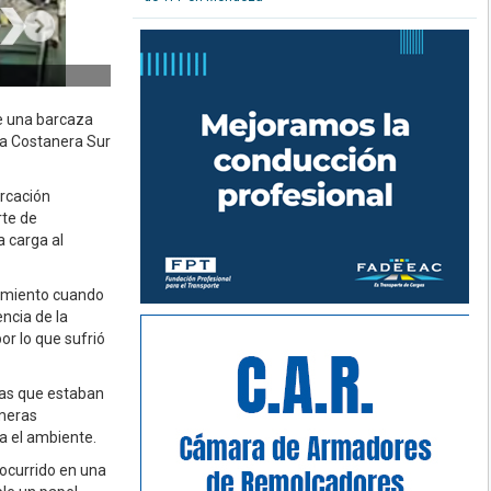
e una barcaza
la Costanera Sur
arcación
rte de
 carga al
nimiento cuando
ncia de la
r lo que sufrió
nas que estaban
imeras
a el ambiente.
 ocurrido en una