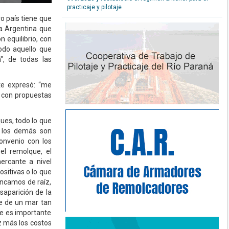
practicaje y pilotaje
o país tiene que
na Argentina que
 equilibrio, con
todo aquello que
", de todas las
te expresó: “me
, con propuestas
ues, todo lo que
s los demás son
onvenio con los
 el remolque, el
ercante a nivel
sitivas o lo que
ancamos de raíz,
saparición de la
e de un mar tan
ue es importante
z más los costos