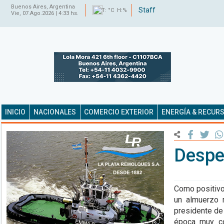
Buenos Aires, Argentina
Staff
T: °C H:%
Vie, 07.Ago.2026 | 4:33 hs.
INICIO
NACIONALES
COMERCIO EXTERIOR
ENERGÍA & RECUR
Despe
Como positivo
un almuerzo r
presidente de
época muy co