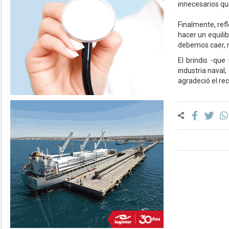
innecesarios q
Finalmente, ref
hacer un equili
debemos caer, ni
El brindis -qu
industria naval,
agradeció el re