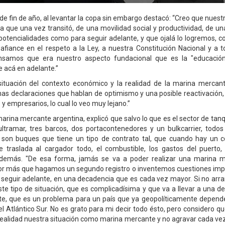
 fin de año, al levantar la copa sin embargo destacó: “Creo que nuestr
a que una vez transitó, de una movilidad social y productividad, de u
 potencialidades como para seguir adelante, y que ojalá lo logremos, con
afiance en el respeto a la Ley, a nuestra Constitución Nacional y a 
samos que era nuestro aspecto fundacional que es la "educación
 acá en adelante.”
situación del contexto económico y la realidad de la marina mercan
as declaraciones que hablan de optimismo y una posible reactivación
 y empresarios, lo cual lo veo muy lejano.”
marina mercante argentina, explicó que salvo lo que es el sector de tanq
ltramar, tres barcos, dos portacontenedores y un bulkcarrier, todo
 son buques que tiene un tipo de contrato tal, que cuando hay un c
le traslada al cargador todo, el combustible, los gastos del puerto,
o demás. "De esa forma, jamás se va a poder realizar una marina m
por más que hagamos un segundo registro o inventemos cuestiones impo
a seguir adelante, en una decadencia que es cada vez mayor. Si no arr
te tipo de situación, que es complicadísima y que va a llevar a una de
e, que es un problema para un país que ya geopolíticamente depend
l Atlántico Sur. No es grato para mi decir todo ésto, pero considero q
a realidad nuestra situación como marina mercante y no agravar cada ve