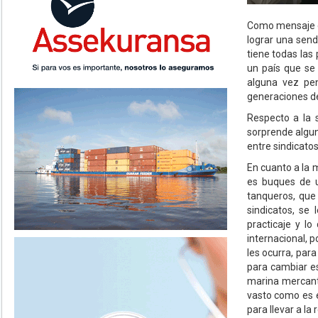
Como mensaje de
lograr una send
tiene todas las
un país que se 
alguna vez pen
generaciones de
Respecto a la 
sorprende algun
entre sindicatos
En cuanto a la 
es buques de u
tanqueros, que
sindicatos, se 
practicaje y l
internacional, 
les ocurra, par
para cambiar es
marina mercant
vasto como es e
para llevar a l