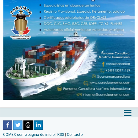
Tog
nav
COMEX como página de inicio
|
RSS
|
Contacto