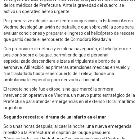
de los médicos de Prefectura. Ante la gravedad del cuadro, se
activó un operativo aéreo urgente.
Por primera vez desde su reciente inauguración, la Estación Aérea
Viedma desplegó un avión de patrullaje que sobrevoló la zona para
evaluar condiciones y preparar el ingreso del helicóptero de rescate,
que partió desde el aeropuerto de Comodoro Rivadavia.
Con precisión milimétrica y en plena navegación, el helicóptero se
posicionó sobre el buque, permitiendo que el personal
especializado descendiera e izara al tripulante a bordo de la
aeronave. Allí recibió las primeras atenciones médicas en vuelo y
fue trasladado hasta el aeropuerto de Trelew, donde una
ambulancia lo esperaba para derivarlo al hospital.
El rescate no solo fue exitoso, sino que marcó la primera
intervención operativa de Viedma, un nuevo punto estratégico de la
Prefectura para atender emergencias en el extenso litoral marítimo
argentino.
Segundo rescate: el drama de un infarto en el mar
Solo unas horas después, al caer la noche, una nueva emergencia
movilizó a la Prefectura: el capitán del buque pesquero
“Comandante Luis Piedrabuena” se comunicó con el Centro de