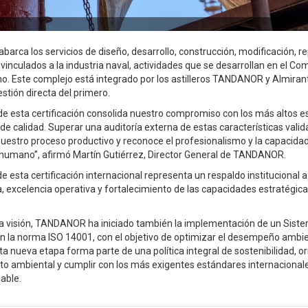
 abarca los servicios de diseño, desarrollo, construcción, modificación, r
nculados a la industria naval, actividades que se desarrollan en el Com
no. Este complejo está integrado por los astilleros TANDANOR y Almira
estión directa del primero.
de esta certificación consolida nuestro compromiso con los más altos 
 de calidad. Superar una auditoría externa de estas características vali
uestro proceso productivo y reconoce el profesionalismo y la capacidad
humano”, afirmó Martín Gutiérrez, Director General de TANDANOR.
e esta certificación internacional representa un respaldo institucional a 
, excelencia operativa y fortalecimiento de las capacidades estratégica
.
ta visión, TANDANOR ha iniciado también la implementación de un Sist
 la norma ISO 14001, con el objetivo de optimizar el desempeño ambie
a nueva etapa forma parte de una política integral de sostenibilidad, o
cto ambiental y cumplir con los más exigentes estándares internacional
able.