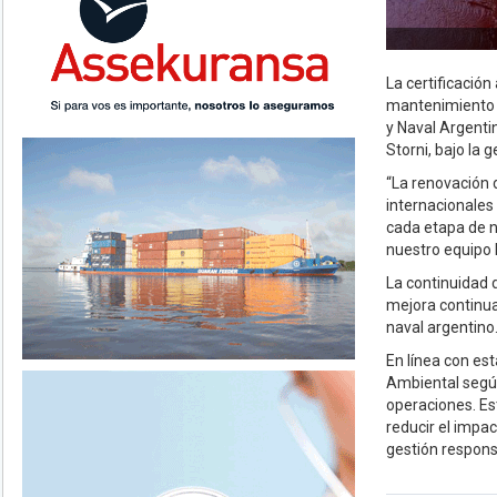
La certificación
mantenimiento vi
y Naval Argenti
Storni, bajo la g
“La renovación 
internacionales
cada etapa de n
nuestro equipo 
La continuidad d
mejora continua
naval argentino
En línea con es
Ambiental según
operaciones. Est
reducir el impa
gestión respons