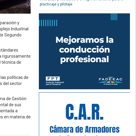
practicaje y pilotaje
eparación y
plejo Industrial
nte Segundo
estándares
da rigurosamente
 técnica de
las políticas de
s del sector
ema de Gestión
ntal de sus
rientada a
es en materia de