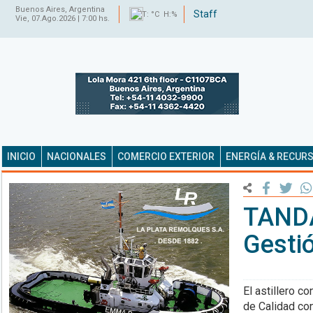
Buenos Aires, Argentina
Staff
T: °C H:%
Vie, 07.Ago.2026 | 7:00 hs.
INICIO
NACIONALES
COMERCIO EXTERIOR
ENERGÍA & RECUR
TANDA
Gesti
El astillero c
de Calidad con