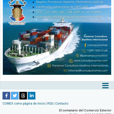
Tog
nav
COMEX como página de inicio
|
RSS
|
Contacto
El semanario del Comercio Exterior