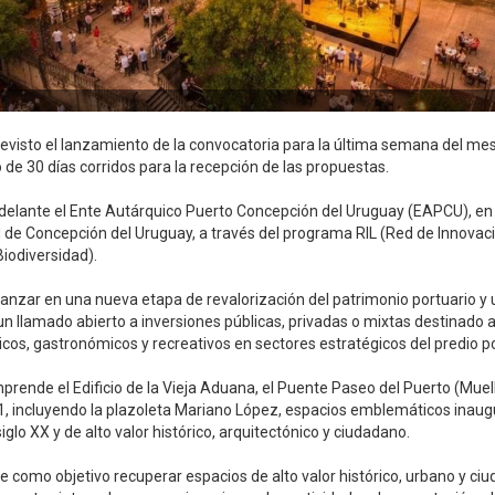
revisto el lanzamiento de la convocatoria para la última semana del me
 de 30 días corridos para la recepción de las propuestas.
a adelante el Ente Autárquico Puerto Concepción del Uruguay (EAPCU), en 
d de Concepción del Uruguay, a través del programa RIL (Red de Innovaci
iodiversidad).
vanzar en una nueva etapa de revalorización del patrimonio portuario y 
n llamado abierto a inversiones públicas, privadas o mixtas destinado a
icos, gastronómicos y recreativos en sectores estratégicos del predio po
mprende el Edificio de la Vieja Aduana, el Puente Paseo del Puerto (Muell
. 1, incluyendo la plazoleta Mariano López, espacios emblemáticos inau
glo XX y de alto valor histórico, arquitectónico y ciudadano.
ene como objetivo recuperar espacios de alto valor histórico, urbano y ci