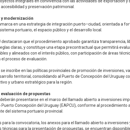
yectos integrales en convivencia con las actividades de exportación y b
 accesibilidad y preservación patrimonial.
 y modernización
nmarca en una estrategia de integración puerto–ciudad, orientada a fort
sistema portuario, el espacio público y el desarrollo local.
destacaron que el procedimiento aprobado garantiza transparencia, li
reglas claras, y constituye una etapa precontractual que permitirá evalu
bles y alineados con el interés público, con participación de áreas técni
 el proceso de evaluación.
se inscribe en las políticas provinciales de promoción de inversiones, va
sarrollo territorial, consolidando al Puerto de Concepción del Uruguay 
ctivo y urbano estratégico para la región.
 evaluación de propuestas
deberán presentarse en el marco del llamado abierto a inversiones imp
 Puerto Concepción del Uruguay (EAPCU), conforme al procedimiento a
e del sistema portuario provincial.
 para la convocatoria, los anexos para el llamado abierto a inversiones 
 técnicas para la presentación de propuestas, se encuentran disponibles