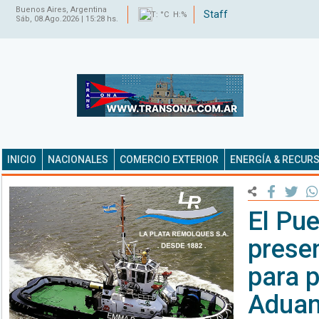
Buenos Aires, Argentina
Staff
T: °C H:%
Sáb, 08.Ago.2026 | 15:28 hs.
INICIO
NACIONALES
COMERCIO EXTERIOR
ENERGÍA & RECUR
El Pue
presen
para p
Aduana