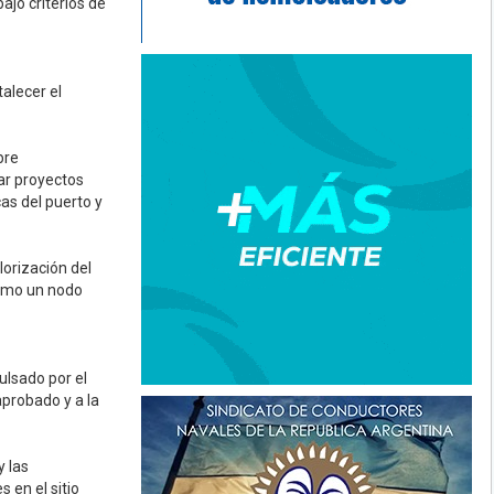
ajo criterios de
alecer el
bre
ar proyectos
cas del puerto y
lorización del
como un nodo
ulsado por el
probado y a la
y las
 en el sitio