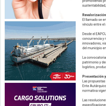
promoviendo pro
sustentabilidad,
Revalorización
El llamado se e
vínculo entre el 
Desde el EAPCU 
concurrencia y 
innovadores, via
del municipio en
La convocatoria 
patrimonio y de
logístico, produ
Presentación y
Las propuestas 
Ente Autárquico
normativa vigent
Las resoluciones
especificaciones