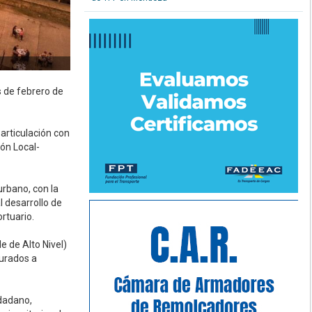
s de febrero de
articulación con
ón Local-
urbano, con la
l desarrollo de
rtuario.
e de Alto Nivel)
gurados a
udadano,