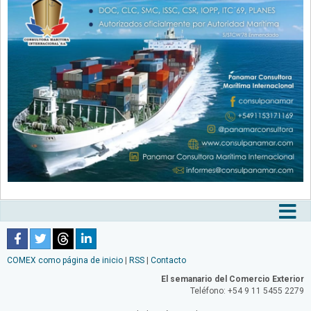
Tog
nav
COMEX como página de inicio
|
RSS
|
Contacto
El semanario del Comercio Exterior
Teléfono: +54 9 11 5455 2279