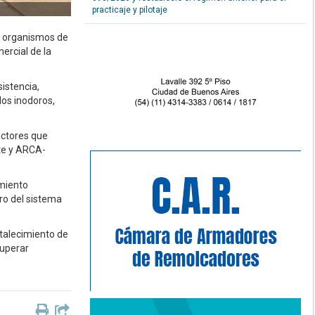
practicaje y pilotaje
y organismos de
ercial de la
istencia,
los inodoros,
actores que
nte y ARCA-
imiento
ro del sistema
talecimiento de
cuperar