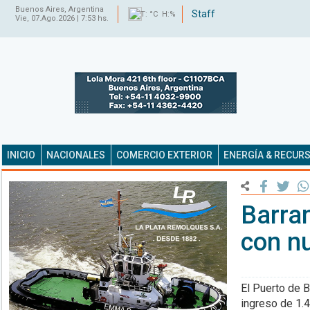
Buenos Aires, Argentina
Staff
T: °C H:%
Vie, 07.Ago.2026 | 7:53 hs.
INICIO
NACIONALES
COMERCIO EXTERIOR
ENERGÍA & RECUR
Barran
con n
El Puerto de B
ingreso de 1.