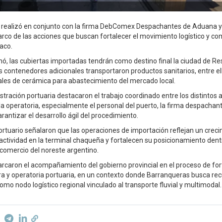
e realizó en conjunto con la firma DebComex Despachantes de Aduana 
arco de las acciones que buscan fortalecer el movimiento logístico y com
aco.
ó, las cubiertas importadas tendrán como destino final la ciudad de Res
s contenedores adicionales transportaron productos sanitarios, entre el
ales de cerámica para abastecimiento del mercado local.
stración portuaria destacaron el trabajo coordinado entre los distintos 
 la operatoria, especialmente el personal del puerto, la firma despacha
antizar el desarrollo ágil del procedimiento.
ortuario señalaron que las operaciones de importación reflejan un crec
 actividad en la terminal chaqueña y fortalecen su posicionamiento dent
 comercio del noreste argentino.
caron el acompañamiento del gobierno provincial en el proceso de for
ura y operatoria portuaria, en un contexto donde Barranqueras busca re
mo nodo logístico regional vinculado al transporte fluvial y multimodal.