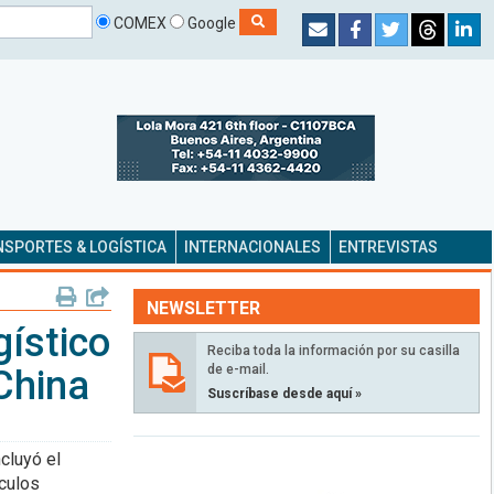
COMEX
Google
SPORTES & LOGÍSTICA
INTERNACIONALES
ENTREVISTAS
NEWSLETTER
gístico
Reciba toda la información por su casilla
de e-mail.
China
Suscríbase desde aquí »
cluyó el
culos