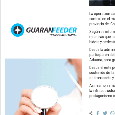
La operación s
control, en el m
provincia del Ch
Según se inform
mientras que lo
bidets y pedest
Desde la admini
participaron de
Aduana, para gar
Desde el ente p
sostenido de la
de transporte y
Asimismo, remar
la infraestruct
protagonismo co