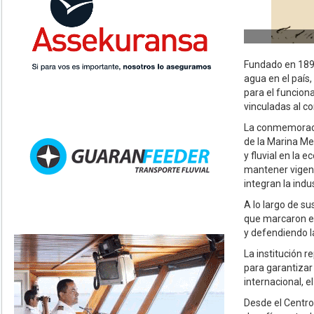
Fundado en 1897
agua en el país
para el funcion
vinculadas al co
La conmemoració
de la Marina Mer
y fluvial en la 
mantener vigent
integran la indus
A lo largo de s
que marcaron el
y defendiendo l
La institución 
para garantizar
internacional, e
Desde el Centro