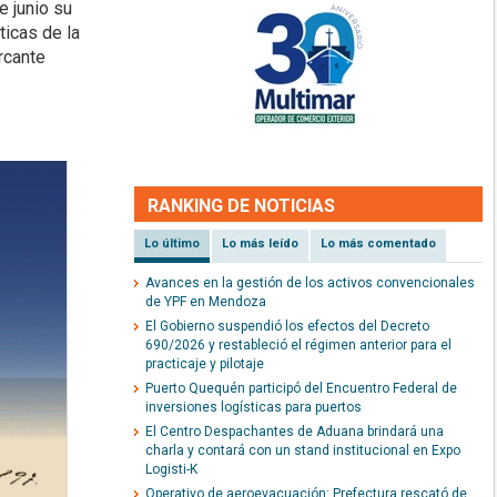
 junio su
icas de la
rcante
RANKING DE NOTICIAS
Lo último
Lo más leído
Lo más comentado
Avances en la gestión de los activos convencionales
de YPF en Mendoza
El Gobierno suspendió los efectos del Decreto
690/2026 y restableció el régimen anterior para el
practicaje y pilotaje
Puerto Quequén participó del Encuentro Federal de
inversiones logísticas para puertos
El Centro Despachantes de Aduana brindará una
charla y contará con un stand institucional en Expo
Logisti-K
Operativo de aeroevacuación: Prefectura rescató de