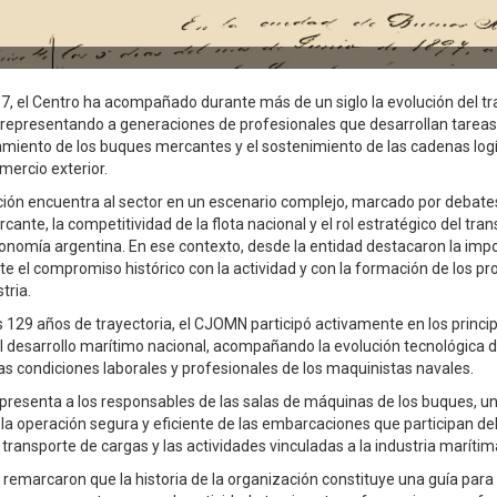
, el Centro ha acompañado durante más de un siglo la evolución del tr
, representando a generaciones de profesionales que desarrollan tareas
amiento de los buques mercantes y el sostenimiento de las cadenas logí
mercio exterior.
n encuentra al sector en un escenario complejo, marcado por debates
cante, la competitividad de la flota nacional y el rol estratégico del tr
economía argentina. En ese contexto, desde la entidad destacaron la imp
e el compromiso histórico con la actividad y con la formación de los pr
tria.
us 129 años de trayectoria, el CJOMN participó activamente en los princi
 desarrollo marítimo nacional, acompañando la evolución tecnológica d
as condiciones laborales y profesionales de los maquinistas navales.
representa a los responsables de las salas de máquinas de los buques, u
 la operación segura y eficiente de las embarcaciones que participan de
l transporte de cargas y las actividades vinculadas a la industria marítim
 remarcaron que la historia de la organización constituye una guía para 