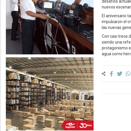
desafíos actual
nuevos escenari
El aniversario 
impulsaron el cr
las nuevas gene
Con casi trece 
siendo una refe
protagonismo en
agua como herra