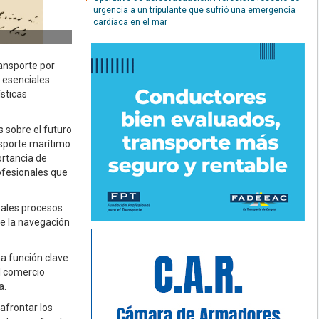
urgencia a un tripulante que sufrió una emergencia
cardíaca en el mar
ansporte por
 esenciales
sticas
 sobre el futuro
ansporte marítimo
ortancia de
ofesionales que
pales procesos
e la navegación
na función clave
l comercio
a.
afrontar los