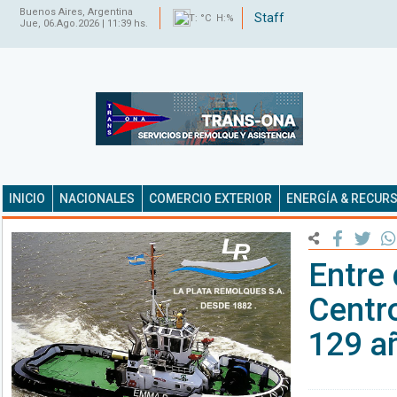
Buenos Aires, Argentina
Staff
T: °C H:%
Jue, 06.Ago.2026 | 11:39 hs.
INICIO
NACIONALES
COMERCIO EXTERIOR
ENERGÍA & RECUR
Entre 
Centr
129 a