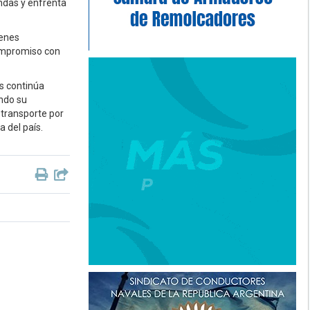
ndas y enfrenta
ienes
compromiso con
es continúa
ndo su
 transporte por
 del país.