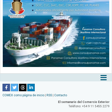
Tog
nav
COMEX como página de inicio
|
RSS
|
Contacto
El semanario del Comercio Exterior
Teléfono: +54 9 11 5455 2279