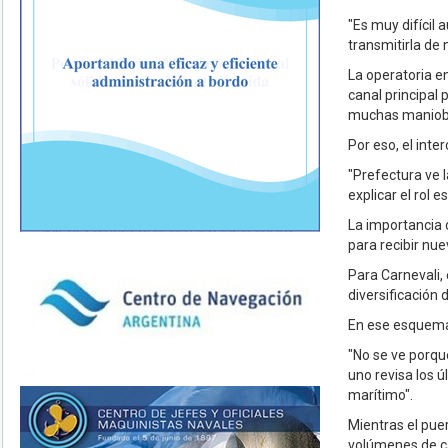
"Es muy difícil 
transmitirla de 
La operatoria e
canal principal 
muchas maniobr
Por eso, el int
"Prefectura ve 
explicar el rol 
La importancia 
para recibir nue
Para Carnevali, 
diversificación 
En ese esquema,
"No se ve porque
uno revisa los ú
marítimo".
Mientras el pue
volúmenes de ca