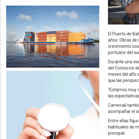
El Puerto de Bah
años. Obras de i
crecimiento sos
portuario del su
Durante una vis
del Consorcio d
meses del año s
que las perspect
"Estamos muy c
las expectativa
Carnevali tambi
acompañar el c
Entre ellas figu
habituales de m
principal.