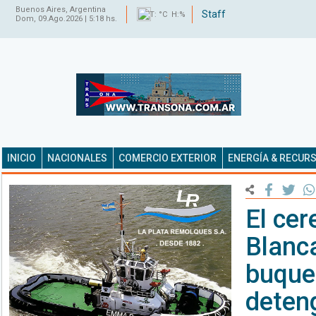
Buenos Aires, Argentina
Staff
T: °C H:%
Dom, 09.Ago.2026 | 5:18 hs.
INICIO
NACIONALES
COMERCIO EXTERIOR
ENERGÍA & RECUR
El cer
Blanc
buques
deten