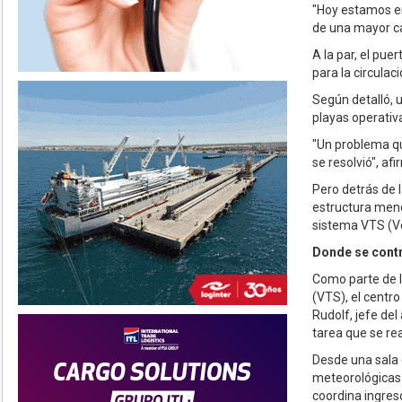
"Hoy estamos en
de una mayor ca
A la par, el pue
para la circulac
Según detalló, u
playas operativ
"Un problema qu
se resolvió", afi
Pero detrás de l
estructura meno
sistema VTS (Ve
Donde se cont
Como parte de la
(VTS), el centr
Rudolf, jefe del
tarea que se rea
Desde una sala 
meteorológicas 
coordina ingres