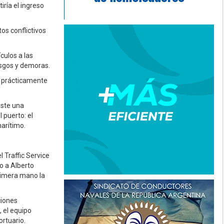
ría el ingreso
tos conflictivos
culos a las
esgos y demoras.
y prácticamente
iste una
 puerto: el
marítimo.
 Traffic Service
o a Alberto
primera mano la
ciones
 el equipo
ortuario.