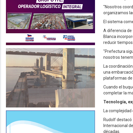
"Nosotros coord
organizamos las
El sistema come
A diferencia de
Blanca incorporó
reducir tiempos
"Prefectura sig
nosotros tenemo
La coordinación
una embarcación
plataformas de 
Cuando el buque
completar la ma
Tecnología, ex
La complejidad 
Rudolf destacó 
Internacional d
décadas.