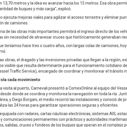
 13,70 metros y la idea es avanzar hacia los 15 metros. Esa obra permiti
ntidad de buques y más carga", explicó.
rto ejecuta mejoras viales para agilizar el acceso terrestre y eliminar pun
ión de camiones.
na de las obras más importantes permitirá el ingreso directo de los vehí
as sin necesidad de atravesar cruces que históricamente generaban ri
e teníamos hace tres o cuatro años, con largas colas de camiones, ho
rmó.
as obras, el dragado y las inversiones privadas que llegan a la región, ex
s visible que resulta determinante para el funcionamiento cotidiano del
ssel Traffic Service), encargado de coordinar y monitorear el tránsito 
rola cada movimiento
 visita al puerto, Carnevali presentó a ComexOnline al equipo del Vessel
o desde donde se coordina y monitorea la navegación en toda la ría. Junt
 área, y Diego Borgani, el medio recorrió las instalaciones y conoció de 
liza las 24 horas para garantizar operaciones seguras y eficientes.
equipada con radares, cartas náuticas electrónicas, sistemas AIS, esta
y comunicaciones permanentes con prácticos y autoridades marítimas,
os, salidas, cruces y fondeos de los buques que operan en el complejo p