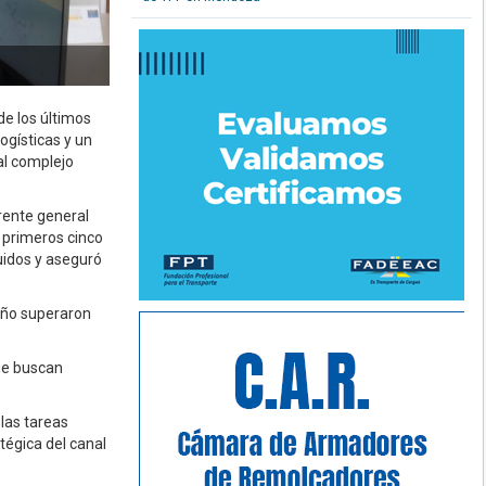
de los últimos
ogísticas y un
al complejo
rente general
 primeros cinco
uidos y aseguró
año superaron
ue buscan
 las tareas
tégica del canal