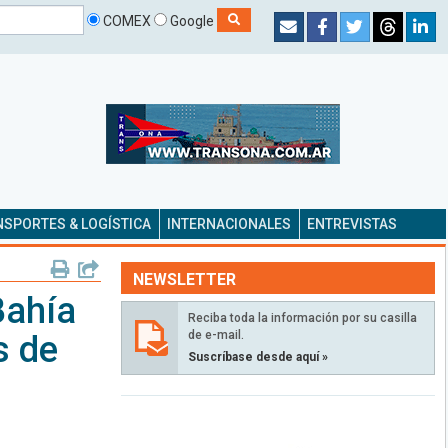
COMEX
Google
SPORTES & LOGÍSTICA
INTERNACIONALES
ENTREVISTAS
NEWSLETTER
Bahía
Reciba toda la información por su casilla
de e-mail.
s de
Suscríbase desde aquí »