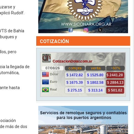
uzarse y
plicó Rudolf.
 VTS de Bahía
s buques y
COTIZACIÓN
los, pero
a la llegada de
utomática,
tante hasta
sociación
 de más de dos