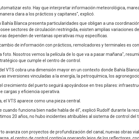
automatizar esto. Hay que interpretar información meteorológica, mareas
manera clara a los prácticos y capitanes", explicó.
n Bahía Blanca presenta particularidades que obligan a una coordinación
posee sectores de circulación restringida, existen amplias variaciones d
as dependen de ventanas operativas muy específicas.
ercambio de información con prácticos, remolcadores y terminales es con
la foto. Nosotros vemos la película de lo que va a pasar mañana", resum
estratégico que cumple el centro de control.
del VTS cobra una dimensión mayor en un contexto donde Bahía Blanca
vas inversiones vinculadas a la energía, la petroquímica, los agronegocios
el crecimiento del puerto seguirá apoyándose en tres pilares: infraestru
de cargas y eficiencia operativa.
 el VTS aparece como una pieza central.
 cuando funciona bien nadie habla de él", explicó Rudolf durante la reco
ltimos 20 años, no hubo incidentes atribuibles al sistema de control del t
rto avanza con proyectos de profundización del canal, nuevas obras vi
rga, el centro de control continúa operando lejos de los reflectores, c