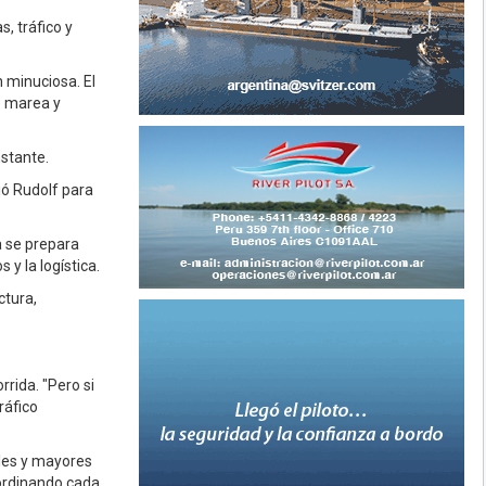
, tráfico y
 minuciosa. El
e marea y
stante.
ió Rudolf para
 se prepara
 y la logística.
ctura,
rrida. "Pero si
ráfico
ales y mayores
oordinando cada