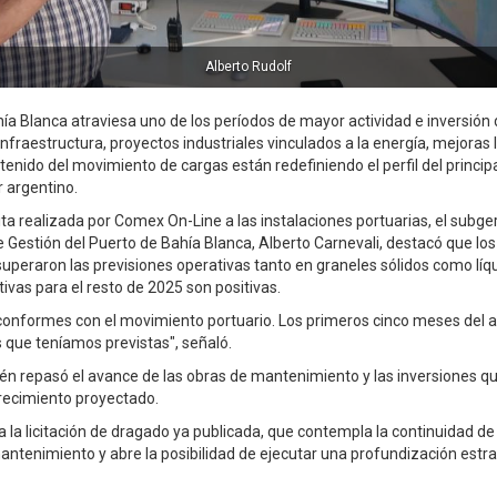
Alberto Carnevali
ía Blanca atraviesa uno de los períodos de mayor actividad e inversión 
nfraestructura, proyectos industriales vinculados a la energía, mejoras l
tenido del movimiento de cargas están redefiniendo el perfil del princip
r argentino.
ita realizada por Comex On-Line a las instalaciones portuarias, el subge
e Gestión del Puerto de Bahía Blanca, Alberto Carnevali, destacó que los
uperaron las previsiones operativas tanto en graneles sólidos como líq
ivas para el resto de 2025 son positivas.
onformes con el movimiento portuario. Los primeros cinco meses del 
s que teníamos previstas", señaló.
én repasó el avance de las obras de mantenimiento y las inversiones q
recimiento proyectado.
ra la licitación de dragado ya publicada, que contempla la continuidad de
antenimiento y abre la posibilidad de ejecutar una profundización estra