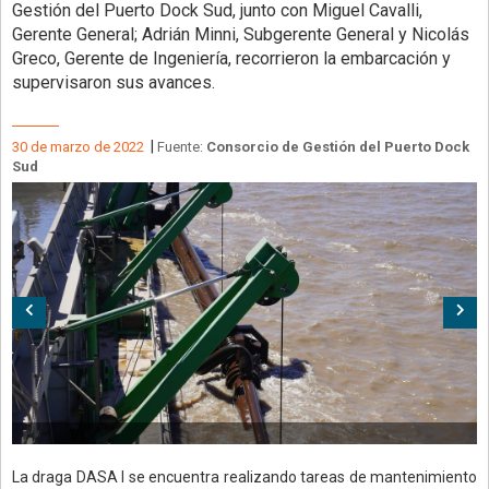
Gestión del Puerto Dock Sud, junto con Miguel Cavalli,
Gerente General; Adrián Minni, Subgerente General y Nicolás
Greco, Gerente de Ingeniería, recorrieron la embarcación y
supervisaron sus avances.
|
30 de marzo de 2022
Fuente:
Consorcio de Gestión del Puerto Dock
Sud
Anterior
Sig
La draga DASA I se encuentra realizando tareas de mantenimiento